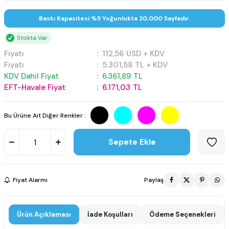
Baskı Kapasitesi %5 Yoğunlukta 20,000 Sayfadır.
Stokta Var
Fiyatı
:
112,56
USD + KDV
Fiyatı
:
5.301,58
TL + KDV
KDV Dahil Fiyat
:
6.361,89
TL
EFT-Havale Fiyat
:
6.171,03
TL
Bu Ürüne Ait Diğer Renkler :
Sepete Ekle
Fiyat Alarmı
Paylaş
Ürün Açıklaması
İade Koşulları
Ödeme Seçenekleri