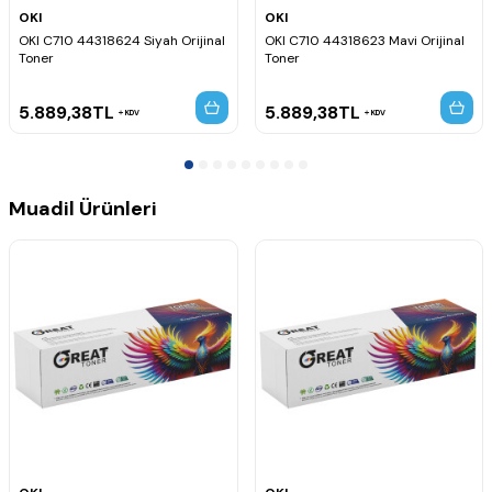
OKI
OKI
OKI C710 44318624 Siyah Orijinal
OKI C710 44318623 Mavi Orijinal
Toner
Toner
5.889,38
TL
5.889,38
TL
KDV
KDV
Muadil Ürünleri