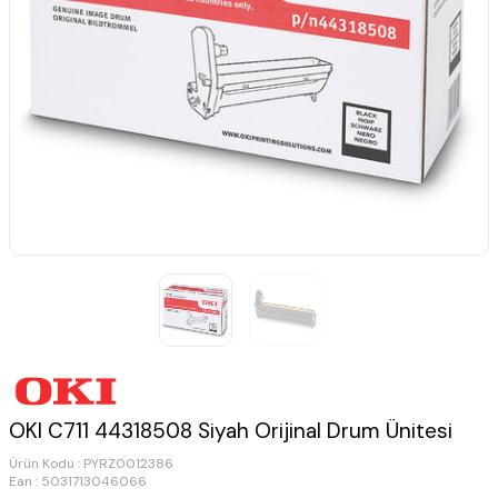
OKI C711 44318508 Siyah Orijinal Drum Ünitesi
Ürün Kodu :
PYRZ0012386
Ean : 5031713046066