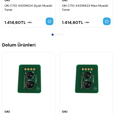
OKI
OKI
OKI C710 44318624 Siyah Muadil
OKI C710 44318623 Mavi Muadil
Toner
Toner
1.414,60
TL
1.414,60
TL
KDV
KDV
Dolum Ürünleri
OKI
OKI