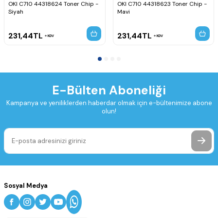
OKI C710 44318624 Toner Chip -
OKI C710 44318623 Toner Chip -
Siyah
Mavi
231,44
TL
231,44
TL
KDV
KDV
E-Bülten Aboneliği
Kampanya ve yeniliklerden haberdar olmak için e-bültenimize abone
olun!
Sosyal Medya