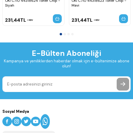
OKI C710 44318624 Toner Chip -
OKI C710 44318623 Toner Chip -
Siyah
Mavi
231,44
TL
231,44
TL
KDV
KDV
E-Bülten Aboneliği
Kampanya ve yeniliklerden haberdar olmak için e-bültenimize abone
olun!
Sosyal Medya