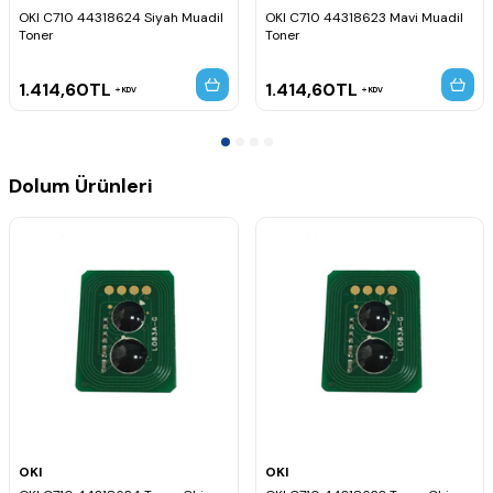
OKI C710 44318624 Siyah Muadil
OKI C710 44318623 Mavi Muadil
Toner
Toner
1.414,60
TL
1.414,60
TL
KDV
KDV
Dolum Ürünleri
OKI
OKI