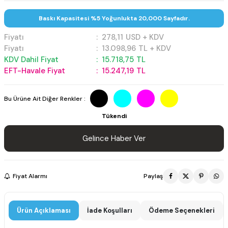
Baskı Kapasitesi %5 Yoğunlukta 20,000 Sayfadır.
Fiyatı
:
278,11
USD + KDV
Fiyatı
:
13.098,96
TL + KDV
KDV Dahil Fiyat
:
15.718,75
TL
EFT-Havale Fiyat
:
15.247,19
TL
Bu Ürüne Ait Diğer Renkler :
Tükendi
Gelince Haber Ver
Fiyat Alarmı
Paylaş
Ürün Açıklaması
İade Koşulları
Ödeme Seçenekleri