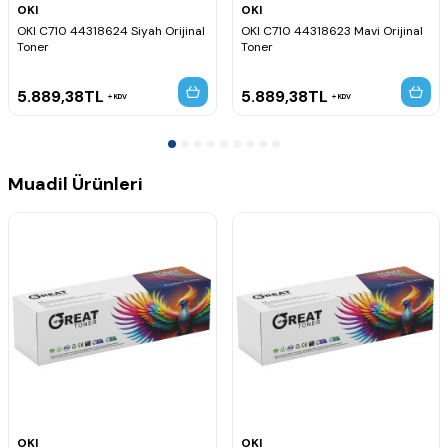
OKI
OKI
OKI C710 44318624 Siyah Orijinal
OKI C710 44318623 Mavi Orijinal
Toner
Toner
5.889,38
TL
5.889,38
TL
KDV
KDV
Muadil Ürünleri
OKI
OKI