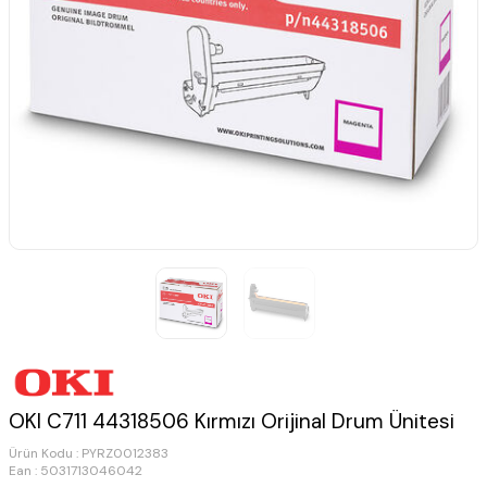
OKI C711 44318506 Kırmızı Orijinal Drum Ünitesi
Ürün Kodu :
PYRZ0012383
Ean : 5031713046042