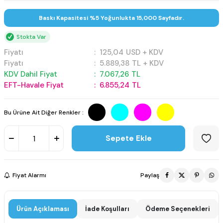
Baskı Kapasitesi %5 Yoğunlukta 15,000 Sayfadır.
Stokta Var
Fiyatı
:
125,04
USD + KDV
Fiyatı
:
5.889,38
TL + KDV
KDV Dahil Fiyat
:
7.067,26
TL
EFT-Havale Fiyat
:
6.855,24
TL
Bu Ürüne Ait Diğer Renkler :
Sepete Ekle
Fiyat Alarmı
Paylaş
Ürün Açıklaması
İade Koşulları
Ödeme Seçenekleri