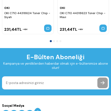
OKI
OKI
OKI C710 44318624 Toner Chip -
OKI C710 44318623 Toner Chip -
Siyah
Mavi
231,44
TL
231,44
TL
KDV
KDV
E-Bülten Aboneliği
Kampanya ve yeniliklerden haberdar olmak için e-bültenimize abone
olun!
Sosyal Medya