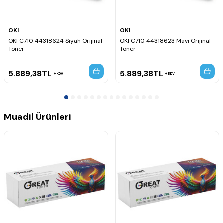
OKI
OKI
OKI C710 44318624 Siyah Orijinal
OKI C710 44318623 Mavi Orijinal
Toner
Toner
5.889,38
TL
5.889,38
TL
KDV
KDV
Muadil Ürünleri