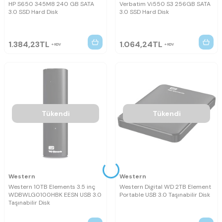
HP S650 345M8 240 GB SATA
Verbatim Vi550 S3 256GB SATA
3.0 SSD Hard Disk
3.0 SSD Hard Disk
1.384,23
TL
1.064,24
TL
KDV
KDV
Tükendi
Tükendi
Western
Western
Western 10TB Elements 3.5 inç
Western Digital WD 2TB Element
WDBWLG0100HBK EESN USB 3.0
Portable USB 3.0 Taşınabilir Disk
Taşınabilir Disk