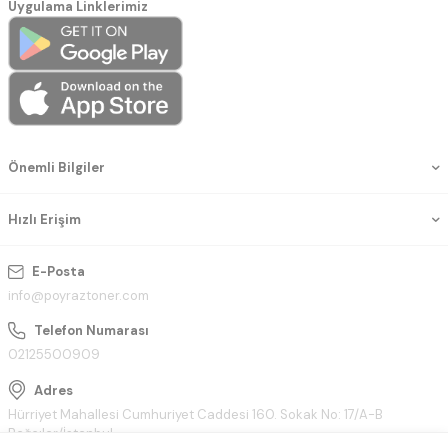
Uygulama Linklerimiz
Önemli Bilgiler
Hızlı Erişim
E-Posta
info@poyraztoner.com
Telefon Numarası
02125500909
Adres
Hürriyet Mahallesi Cumhuriyet Caddesi 160. Sokak No: 17/A-B
Bağcılar/İstanbul