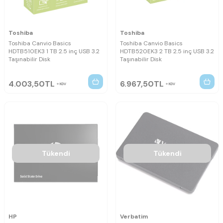
Toshiba
Toshiba
Toshiba Canvio Basics
Toshiba Canvio Basics
HDTB510EK3 1 TB 2.5 inç USB 3.2
HDTB520EK3 2 TB 2.5 inç USB 3.2
Taşınabilir Disk
Taşınabilir Disk
4.003,50
TL
6.967,50
TL
KDV
KDV
Tükendi
Tükendi
HP
Verbatim