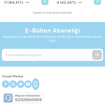
17.184,81
TL
4.142,45
TL
KDV
KDV
Toplam 6 ürün bulunmaktadır.
E-Bülten Aboneliği
Kampanya ve yeniliklerden haberdar olmak için e-bültenimize abone
olun!
Sosyal Medya
Müşteri Hizmetleri
02125500909