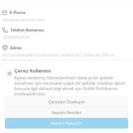
E-Posta
info@poyraztoner.com
Telefon Numarası
02125500909
Adres
Hürriyet Mahallesi Cumhuriyet Caddesi 160. Sokak No: 17/A-B
Bağcılar/İstanbul
Çerez Kullanımı
Kişisel verileriniz, hizmetlerimizin daha iyi bir şekilde
sunulması için mevzuata uygun bir şekilde toplanıp işlenir.
Konuyla ilgili detaylı bilgi almak için Gizlilik Politikamızı
inceleyebilirsiniz.
Çerezleri Özelleştir
Hepsini Reddet
© Tüm hakları saklıdır.
Poyraztoner.com
Hepsini Kabul Et
T
-Soft
E-Ticaret
Sistemleriyle Hazırlanmıştır.