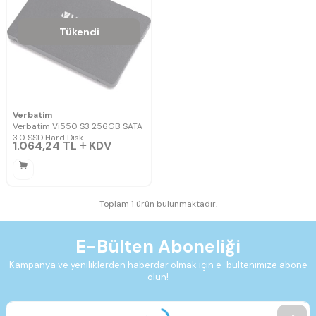
Tükendi
Verbatim
Verbatim Vi550 S3 256GB SATA
3.0 SSD Hard Disk
1.064,24
TL
KDV
Toplam 1 ürün bulunmaktadır.
E-Bülten Aboneliği
Kampanya ve yeniliklerden haberdar olmak için e-bültenimize abone
olun!