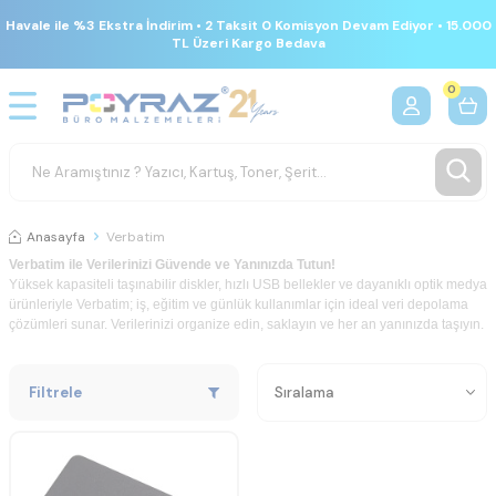
Havale ile %3 Ekstra İndirim • 2 Taksit 0 Komisyon Devam Ediyor • 15.000
TL Üzeri Kargo Bedava
0
Anasayfa
Verbatim
Verbatim
ile
Verilerinizi
Güvende
ve
Yanınızda
Tutun!
Yüksek
kapasiteli
taşınabilir
diskler,
hızlı
USB
bellekler
ve
dayanıklı
optik
medya
ürünleriyle
Verbatim;
iş,
eğitim
ve
günlük
kullanımlar
için
ideal
veri
depolama
çözümleri
sunar.
Verilerinizi
organize
edin,
saklayın
ve
her
an
yanınızda
taşıyın.
Filtrele