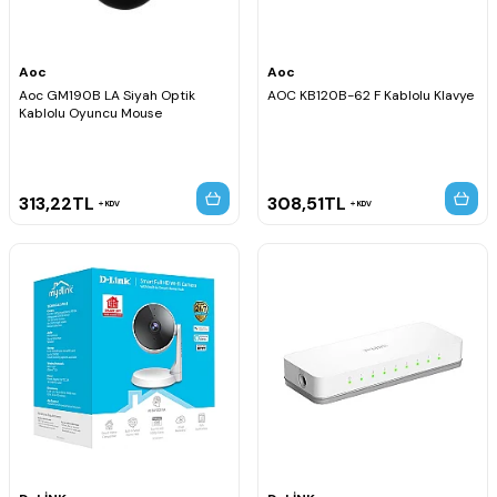
Aoc
Aoc
Aoc GM190B LA Siyah Optik
AOC KB120B-62 F Kablolu Klavye
Kablolu Oyuncu Mouse
313,22
TL
308,51
TL
KDV
KDV