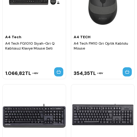
A4 Tech
A4 TECH
A4 Tech FG1010 Siyah-Gri Q
A4 Tech FM10 Gri Optik Kablolu
Kablosuz Klavye Mouse Seti
Mouse
1.066,82
TL
354,35
TL
KDV
KDV