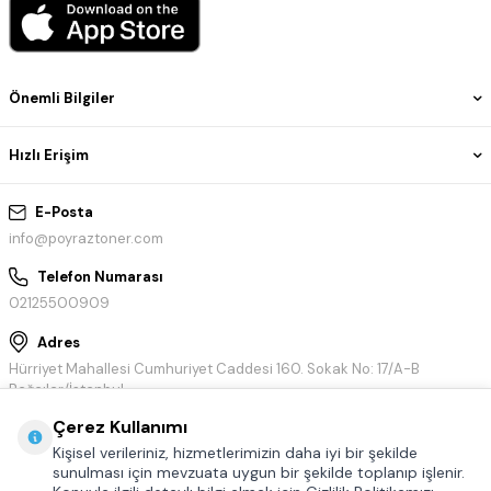
Önemli Bilgiler
Hızlı Erişim
E-Posta
info@poyraztoner.com
Telefon Numarası
02125500909
Adres
Hürriyet Mahallesi Cumhuriyet Caddesi 160. Sokak No: 17/A-B
Bağcılar/İstanbul
Çerez Kullanımı
Kişisel verileriniz, hizmetlerimizin daha iyi bir şekilde
sunulması için mevzuata uygun bir şekilde toplanıp işlenir.