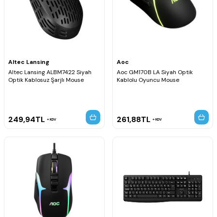
Altec Lansing
Aoc
Altec Lansing ALBM7422 Siyah
Aoc GM170B LA Siyah Optik
Optik Kablosuz Şarjlı Mouse
Kablolu Oyuncu Mouse
249,94
TL
261,88
TL
KDV
KDV