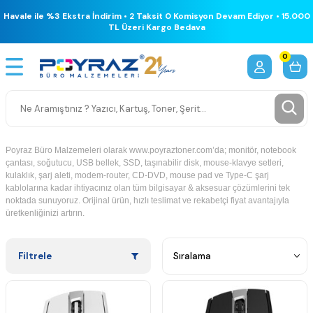
Havale ile %3 Ekstra İndirim • 2 Taksit 0 Komisyon Devam Ediyor • 15.000
TL Üzeri Kargo Bedava
0
Poyraz Büro Malzemeleri olarak www.poyraztoner.com’da; monitör, notebook
çantası, soğutucu, USB bellek, SSD, taşınabilir disk, mouse-klavye setleri,
kulaklık, şarj aleti, modem-router, CD-DVD, mouse pad ve Type-C şarj
kablolarına kadar ihtiyacınız olan tüm bilgisayar & aksesuar çözümlerini tek
noktada sunuyoruz. Orijinal ürün, hızlı teslimat ve rekabetçi fiyat avantajıyla
üretkenliğinizi artırın.
Filtrele