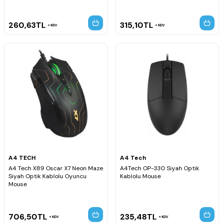
260,63
TL
315,10
TL
KDV
KDV
A4 TECH
A4 Tech
A4 Tech X89 Oscar X7 Neon Maze
A4Tech OP-330 Siyah Optik
Siyah Optik Kablolu Oyuncu
Kablolu Mouse
Mouse
706,50
TL
235,48
TL
KDV
KDV