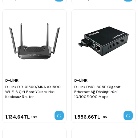
D-LİNK
D-LİNK
D-Link DIR-X1560/MNA AX1500
D-Link DMC-805P Gigabit
Wi-Fi 6 Çift Bant Yüksek Hızlı
Ethernet Ağ Dönüştürücü
Kablosuz Router
10/100/1000 Mbps
1.134,64
TL
1.556,66
TL
KDV
KDV