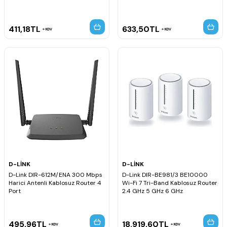
411,18
TL
633,50
TL
KDV
KDV
D-LİNK
D-LİNK
D-Link DIR-612M/ENA 300 Mbps
D-Link DIR-BE981/3 BE10000
Harici Antenli Kablosuz Router 4
Wi-Fi 7 Tri-Band Kablosuz Router
Port
2.4 GHz 5 GHz 6 GHz
495,96
TL
18.919,60
TL
KDV
KDV