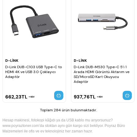
D-LİNK
D-LİNK
D-Link DUB-C103 USB Type-C to
D-Link DUB-M530 Type-C 5’i 1
HDMI 4K ve USB 3.0 Çoklayıcı
Arada HDMI Görüntü Aktarım ve
Adaptör
SD/MicroSD Kart Okuyucu
Adaptör
662,23
TL
937,76
TL
KDV
KDV
Toplam 284 ürün bulunmaktadır.
Hesap makinesi, fotokopi kâğıdı ya da USB kablo mu arıyorsunuz?
www.poyraztoner.com’da stoktan aynı gün kargo sizi bekliyor. Poyraz Büro
Malzemeleri ile ofis ve ev teknolojiniz her zaman hazır.