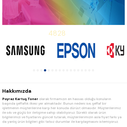
HP DeskJet
4828
-25R76A All-in-
OneYazıcı
Hakkımızda
Poyraz Kartuş Toner
olarak firmamızın en hassas olduğu konuların
başında şeffaflık ilkesi yer almaktadır. Bunun nedeni ise, şeffaf bir
işletmenin müşterilerine karşı her konuda dürüst olmasıdır. Müşterilerimiz
ile sıkı ve güçlü bir iletişime sahip olabiliyoruz. Sürekli olarak ürün
bilgilerimizi ve fiyatlarını güncel tutarak, müşterilerimizin asla fiyat farkı ya
da yanlış ürün bilgileri gibi tatsız durumlar ile karşılaşmasını istemiyoruz.
Bu nedenle de, internet sitemizde yer alan ürün bilgilerini itinayla