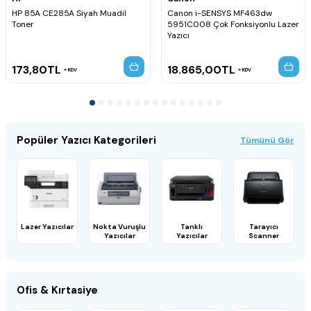
HP 85A CE285A Siyah Muadil
Canon i-SENSYS MF463dw
Toner
5951C008 Çok Fonksiyonlu Lazer
Yazıcı
173,80
TL
18.865,00
TL
KDV
KDV
Popüler Yazıcı Kategorileri
Tümünü Gör
Lazer Yazıcılar
Nokta Vuruşlu
Tanklı
Tarayıcı
Yazıcılar
Yazıcılar
Scanner
Ofis & Kırtasiye