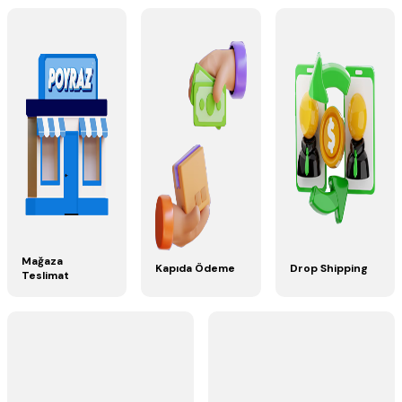
hazırlayarak, değerli müşterilerimizin ilgisine sunuyoruz.
Bizi tercih eden ve
bize güvenen
müşterilerimizin düşünceleri de bizim
için her zaman önemli olmuştur. Her daim firmamızdan alışveriş yapan
müşterilerimizin siparişlerinden keyif almalarını amaçlıyoruz, tüm çağrı
taleplerine en hızlı şekilde yanıt vermekteyiz. Bir ürünümüz hakkında
aklınızda bir soru işareti mi oluştu? Hemen bizimle iletişime geçebilirsiniz.
Bu konuda kesinlikle çekinmemelisiniz çünkü belirttiğimiz gibi en büyük
hedefimiz, her zaman
%100 gerçek müşteri memnuniyetidir.
İşte bu
hedefimiz sayesinde de her geçen gün büyümemizi sürdürüyoruz ve daha
fazla mutlu müşteriye sahip olabiliyoruz. Web sitemizden
toner, kartuş,
yazıcı şeritleri, yazıcılar, fax filmleri
gibi bir bir çok geniş ürün
yelpazesinde alışveriş alabilirsiniz. Online'a Özel
15.000 ₺
ve Üzeri
Alışverişlerde
Kargo Ücretsiz
ve
1000 ₺ Kapıda Ödeme
ile alışverişin
keyfini yaşayın.
2 Taksite kadar 0 komisyon, 12 Taksitle Ödeme
avantajı.
Mağaza
Kapıda Ödeme
Drop Shipping
Teslimat