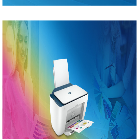
Epson
L3250
Çok Fonksiyonlu
Mürekkep
Tanklı Yazıcı
İncele