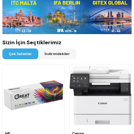
2
/
9
Sizin İçin Seçtiklerimiz
Çok Satanlar
İndirimdekiler
HP
Canon