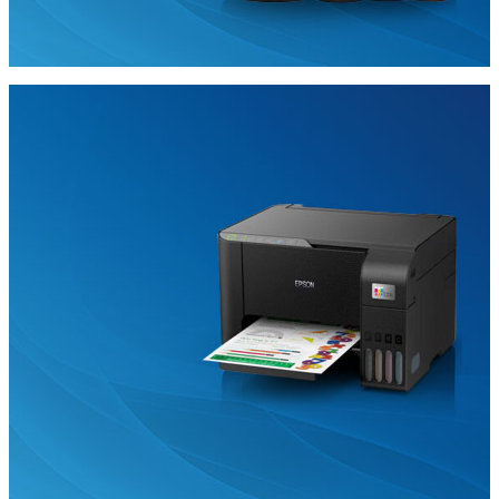
Epson
103
Orjinal
Mürekkep
İncele