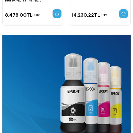
Mürekkep Tanklı Yazıcı
8.478,00
TL
14.230,22
TL
KDV
KDV