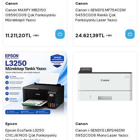
Canon
Canon
Canon MAXIFY MB2150
Canon i-SENSYS MF754CDW
0959C009 Çok Fonksiyonlu
5455C009 Renkli Çok
Mürekkepli Yazıcı
Fonksiyonlu Lazer Yazıcı
11.211,20
TL
24.621,39
TL
KDV
KDV
Epson
Canon
Epson EcoTank L3250
Canon i-SENSYS LBP246DW
C11CJ67405 Çok Fonksiyonlu
5952C006 Mono Lazer Yazıcı