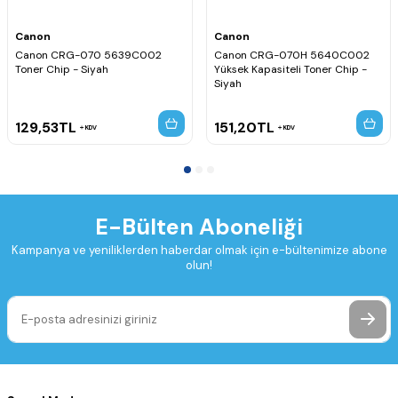
Canon
Canon
Canon CRG-070 5639C002
Canon CRG-070H 5640C002
Toner Chip - Siyah
Yüksek Kapasiteli Toner Chip -
Siyah
129,53
TL
151,20
TL
KDV
KDV
E-Bülten Aboneliği
Kampanya ve yeniliklerden haberdar olmak için e-bültenimize abone
olun!