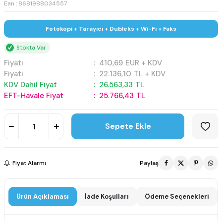
Ean : 8681988034557
Fotokopi + Tarayıcı + Dubleks + Wi-Fi + Faks
Stokta Var
Fiyatı
:
410,69
EUR + KDV
Fiyatı
:
22.136,10
TL + KDV
KDV Dahil Fiyat
:
26.563,33
TL
EFT-Havale Fiyat
:
25.766,43
TL
Sepete Ekle
Fiyat Alarmı
Paylaş
Ürün Açıklaması
İade Koşulları
Ödeme Seçenekleri