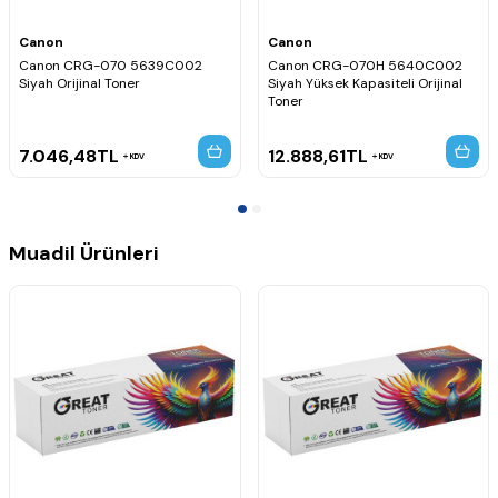
Tepsi (900 yaprağa kadar genişletilebilir)
🖨️ Uyumlu Toner Modelleri
Canon
Canon
Canon CRG-070 5639C002 Siyah Orijinal Toner
Canon CRG-070 5639C002
Canon CRG-070H 5640C002
Siyah Orijinal Toner
Siyah Yüksek Kapasiteli Orijinal
Canon CRG-070H 5640C002 Siyah Yüksek Kapasiteli
Toner
Orijinal Toner
Canon CRG-070 5639C002 Siyah Muadil Toner
Canon CRG-070H 5640C002 Siyah Yüksek Kapasiteli
7.046,48
TL
12.888,61
TL
Muadil Toner
KDV
KDV
Canon CRG-070 5639C002 Siyah Chipsiz Muadil Toner
Canon CRG-070H 5640C002 Siyah Chipsiz Yüksek
Kapasiteli Muadil Toner
Canon CRG-070 5639C002 Siyah Toner Chip
Muadil Ürünleri
Canon CRG-070H 5640C002 Siyah Yüksek Kapasiteli Toner
Chip
Canon CRG-070 / CRG-070H Toner Tozu 1KG
✨ Ürün Özellikleri
Dakikada 40 sayfaya kadar yüksek hızlı mono baskı.
Yazdırma, fotokopi, tarama ve faks fonksiyonlarını tek cihazda
sunar.
Tek geçişli otomatik çift taraflı tarama ile zamandan tasarruf
sağlar.
1200 × 1200 dpi çözünürlükte net ve profesyonel baskılar
üretir.
USB, Ethernet, Wi-Fi ve mobil baskı desteği sunar.