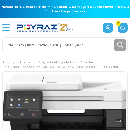
Havale ile %3 Ekstra İndirim • 2 Taksit 0 Komisyon Devam Ediyor • 15.000
TL Üzeri Kargo Bedava
0
Anasayfa
Yazıcılar
Çok Fonksiyonlu Lazer Yazıcılar
Canon i-SENSYS MF465dw 5951C007 Çok Fonksiyonlu Lazer Yazıcı