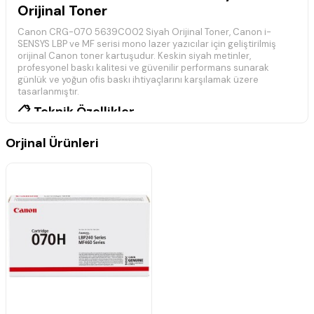
Orijinal Toner
Canon CRG-070 5639C002 Siyah Orijinal Toner, Canon i-
SENSYS LBP ve MF serisi mono lazer yazıcılar için geliştirilmiş
orijinal Canon toner kartuşudur. Keskin siyah metinler,
profesyonel baskı kalitesi ve güvenilir performans sunarak
günlük ve yoğun ofis baskı ihtiyaçlarını karşılamak üzere
tasarlanmıştır.
📋 Teknik Özellikler
Marka:
Canon
Orjinal Ürünleri
Model:
CRG-070
Ürün Kodu (MPN):
5639C002
Ürün Tipi:
Orijinal Toner
Renk:
Siyah
Baskı Teknolojisi:
Mono Lazer
Baskı Kapasitesi:
Yaklaşık 3.000 Sayfa
Durum:
Orijinal Canon Ürünü
Not:
Baskı kapasitesi ISO/IEC 19752 standardına göre
belirlenmiştir. Gerçek baskı kapasitesi; baskı yoğunluğu, belge
içeriği ve kullanım koşullarına göre farklılık gösterebilir.
🖨️ Uyumlu Yazıcı Modelleri
Canon i-SENSYS LBP-243dw (MPN: 5952C006)
Canon i-SENSYS LBP-246dw (MPN: 5952C010)