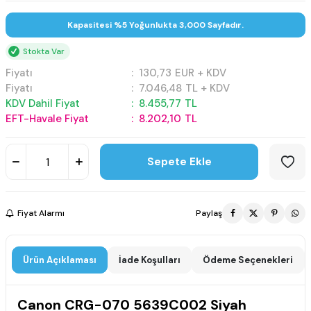
Kapasitesi %5 Yoğunlukta 3,000 Sayfadır.
Stokta Var
Fiyatı
:
130,73
EUR + KDV
Fiyatı
:
7.046,48
TL + KDV
KDV Dahil Fiyat
:
8.455,77
TL
EFT-Havale Fiyat
:
8.202,10
TL
Sepete Ekle
Fiyat Alarmı
Paylaş
Ürün Açıklaması
İade Koşulları
Ödeme Seçenekleri
Canon CRG-070 5639C002 Siyah