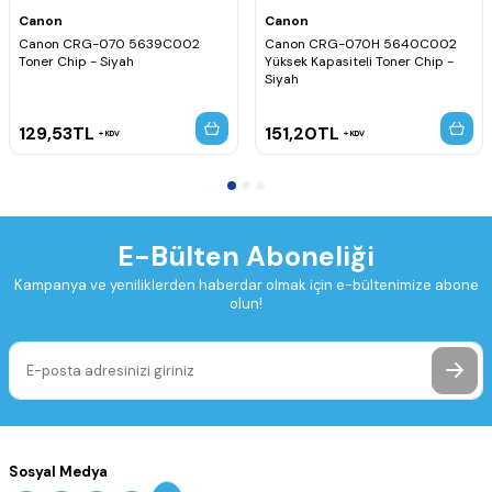
Canon
Canon
Canon CRG-070 5639C002
Canon CRG-070H 5640C002
Toner Chip - Siyah
Yüksek Kapasiteli Toner Chip -
Siyah
129,53
TL
151,20
TL
KDV
KDV
E-Bülten Aboneliği
Kampanya ve yeniliklerden haberdar olmak için e-bültenimize abone
olun!
Sosyal Medya