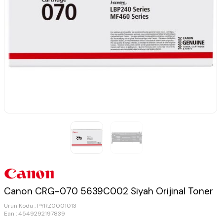
Canon CRG-070 5639C002 Siyah Orijinal Toner
Ürün Kodu :
PYRZ0001013
Ean : 4549292197839