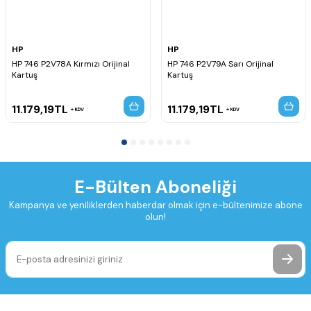
HP
HP
HP 746 P2V78A Kırmızı Orijinal
HP 746 P2V79A Sarı Orijinal
Kartuş
Kartuş
11.179,19
TL
11.179,19
TL
KDV
KDV
E-Bülten Aboneliği
Kampanya ve yeniliklerden haberdar olmak için e-bültenimize abone
olun!