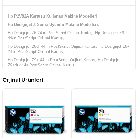
Hp P2V82A Kartuşu Kullanan Makine Modelleri
Hp Designjet Z Serisi Uyumlu Makine Modelleri;
Hp Designjet Z6 24-in PostScript Orijinal Kartuş, Hp Designjet Z6
44-in PostScript Orijinal Kartuş,
Hp Designjet Z6dr 44-in PostScript Orijinal Kartuş, Hp Designjet Z9+
24-in PostScript Orijinal Kartuş,
Hp Designjet Z9+ 44-in PostScript Orijinal Kartuş, Hp Designjet
Z9+dr 44-in PostScript Orijinal Kartuş,
Orjinal Ürünleri