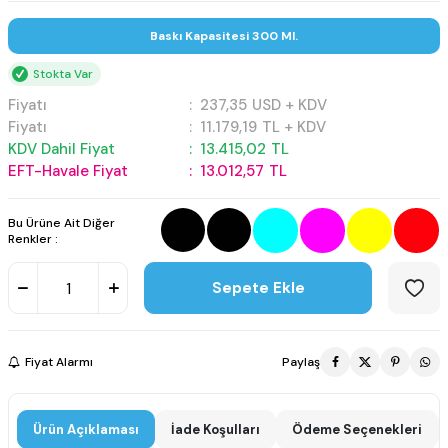
Baskı Kapasitesi 300 Ml.
Stokta Var
Fiyatı
:
237,35
USD + KDV
Fiyatı
:
11.179,19
TL + KDV
KDV Dahil Fiyat
:
13.415,02
TL
EFT-Havale Fiyat
:
13.012,57
TL
Bu Ürüne Ait Diğer
Renkler :
Sepete Ekle
Fiyat Alarmı
Paylaş
Ürün Açıklaması
İade Koşulları
Ödeme Seçenekleri