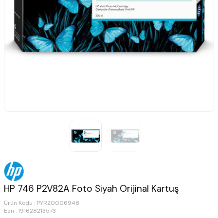
HP 746 P2V82A Foto Siyah Orijinal Kartuş
Ürün Kodu :
PYRZ0006948
Ean : 191628213573