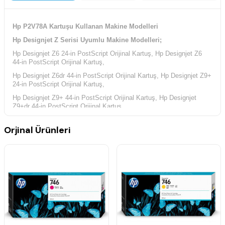
Hp P2V78A Kartuşu Kullanan Makine Modelleri
Hp Designjet Z Serisi Uyumlu Makine Modelleri;
Hp Designjet Z6 24-in PostScript Orijinal Kartuş, Hp Designjet Z6
44-in PostScript Orijinal Kartuş,
Hp Designjet Z6dr 44-in PostScript Orijinal Kartuş, Hp Designjet Z9+
24-in PostScript Orijinal Kartuş,
Hp Designjet Z9+ 44-in PostScript Orijinal Kartuş, Hp Designjet
Z9+dr 44-in PostScript Orijinal Kartuş,
Orjinal Ürünleri