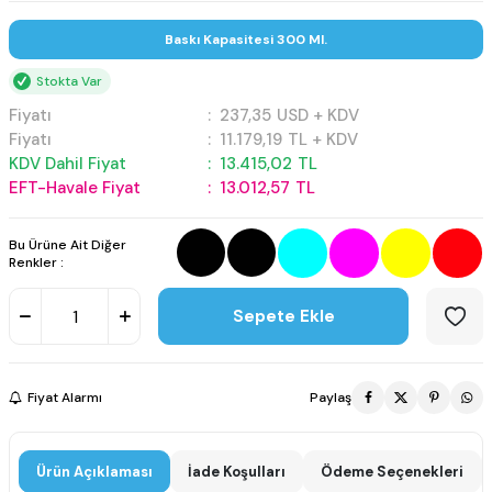
Baskı Kapasitesi 300 Ml.
Stokta Var
Fiyatı
:
237,35
USD + KDV
Fiyatı
:
11.179,19
TL + KDV
KDV Dahil Fiyat
:
13.415,02
TL
EFT-Havale Fiyat
:
13.012,57
TL
Bu Ürüne Ait Diğer
Renkler :
Sepete Ekle
Fiyat Alarmı
Paylaş
Ürün Açıklaması
İade Koşulları
Ödeme Seçenekleri