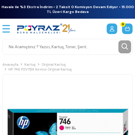
Havale ile %3 Ekstra İndirim • 2 Taksit 0 Komisyon Devam Ediyor • 15.000
TL Üzeri Kargo Bedava
0
Anasayfa
Kartuş
Orijinal Kartuş
HP 746 P2V78A Kırmızı Orijinal Kartuş