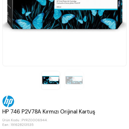
HP 746 P2V78A Kırmızı Orijinal Kartuş
Ürün Kodu :
PYRZ0006944
Ean : 191628213535