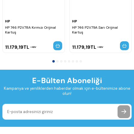
HP
HP
HP 746 P2V78A Kırmızı Orijinal
HP 746 P2V79A Sarı Orijinal
Kartuş
Kartuş
11.179,19
TL
11.179,19
TL
KDV
KDV
E-Bülten Aboneliği
Kampanya ve yeniliklerden haberdar olmak için e-bültenimize abone
olun!