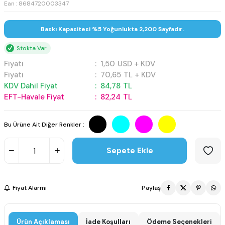
Ean : 8684720003347
Baskı Kapasitesi %5 Yoğunlukta 2,200 Sayfadır.
Stokta Var
Fiyatı
:
1,50
USD + KDV
Fiyatı
:
70,65
TL + KDV
KDV Dahil Fiyat
:
84,78
TL
EFT-Havale Fiyat
:
82,24
TL
Bu Ürüne Ait Diğer Renkler :
Sepete Ekle
Fiyat Alarmı
Paylaş
Ürün Açıklaması
İade Koşulları
Ödeme Seçenekleri