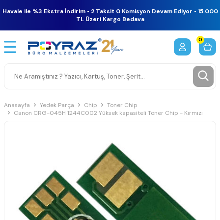
Havale ile %3 Ekstra İndirim • 2 Taksit 0 Komisyon Devam Ediyor • 15.000
TL Üzeri Kargo Bedava
0
Anasayfa
Yedek Parça
Chip
Toner Chip
Canon CRG-045H 1244C002 Yüksek kapasiteli Toner Chip - Kırmızı