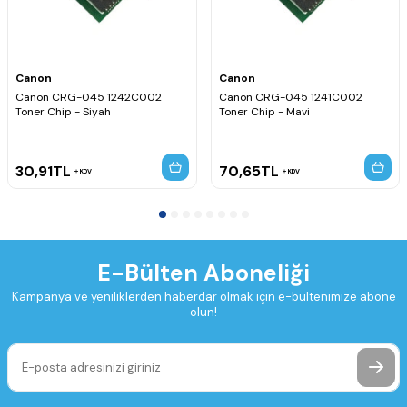
Canon
Canon
Canon CRG-045 1242C002
Canon CRG-045 1241C002
Toner Chip - Siyah
Toner Chip - Mavi
30,91
TL
70,65
TL
KDV
KDV
E-Bülten Aboneliği
Kampanya ve yeniliklerden haberdar olmak için e-bültenimize abone
olun!