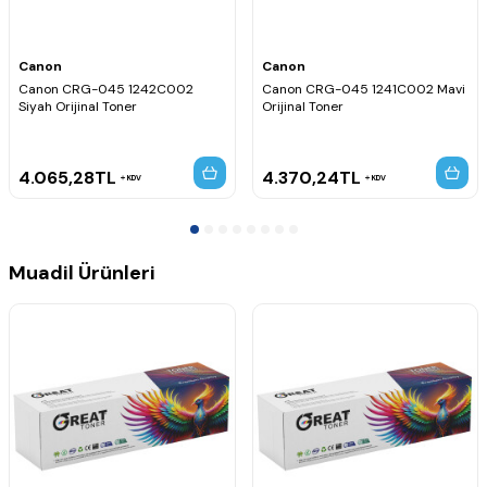
Canon i-SENSYS MF-631Cn
Canon i-SENSYS MF-632Cdw
Canon i-SENSYS MF-633Cdw
Canon
Canon
Canon i-SENSYS MF-634Cdw
Canon CRG-045 1242C002
Canon CRG-045 1241C002 Mavi
Canon i-SENSYS MF-635Cx
Siyah Orijinal Toner
Orijinal Toner
Canon i-SENSYS LBP-611Cn
Canon i-SENSYS LBP-612Cdw
Canon i-SENSYS LBP-613Cdw
4.065,28
TL
4.370,24
TL
KDV
KDV
Muadil Ürünleri