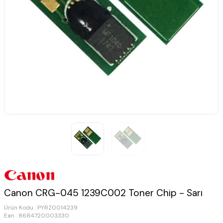
Canon CRG-045 1239C002 Toner Chip - Sarı
Ürün Kodu :
PYRZ0014239
Ean : 8684720003330