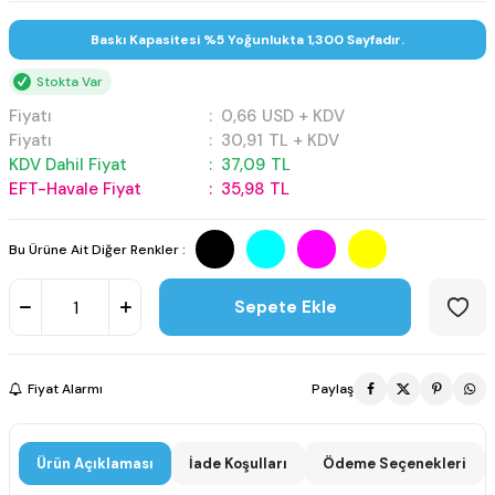
Baskı Kapasitesi %5 Yoğunlukta 1,300 Sayfadır.
Stokta Var
Fiyatı
:
0,66
USD + KDV
Fiyatı
:
30,91
TL + KDV
KDV Dahil Fiyat
:
37,09
TL
EFT-Havale Fiyat
:
35,98
TL
Bu Ürüne Ait Diğer Renkler :
Sepete Ekle
Fiyat Alarmı
Paylaş
Ürün Açıklaması
İade Koşulları
Ödeme Seçenekleri