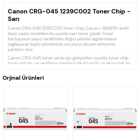
Canon CRG-045 1239C002 Toner Chip -
Sarı
Canon CRG-045 1239C002 Toner Chip, Canon i-SENSYS renkli
lazer yazıcı modelleri ile uyumlu sarı toner çipidir. Toner
kartuşunun yazıcı tarafından doğru şekilde algılanmasını
sağlayarak baskı işlemlerinin sorunsuz devam etmesine
yardımcı olur.
Canon CRG-045 toner serisi için geliştirilen uyumlu toner chip,
toner dolumu ve yenileme işlemlerinde güvenilir ve ekonomik bir
çözüm sunar. Kolay montaj yapısı sayesinde teknik servisler ve
profesyonel kullanıcılar için idealdir.
Orjinal Ürünleri
Teknik Özellikler
Ürün Kodu:
CRG-045 / 1239C002
Ürün Tipi:
Toner Chip
Renk:
Sarı
Baskı Teknolojisi:
Lazer
Canon CRG-045 toner serisi ile uyumludur.
Toner kartuşunun yazıcı tarafından tanınmasını sağlar.
Toner yenileme işlemleri için ekonomik çözümdür.
Kolay montaj ve güvenilir kullanım sunar.
Uyumlu Yazıcı Modelleri