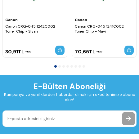
Canon
Canon
Canon CRG-045 1242C002
Canon CRG-045 1241C002
Toner Chip - Siyah
Toner Chip - Mavi
30,91
TL
70,65
TL
KDV
KDV
E-Bülten Aboneliği
Kampanya ve yeniliklerden haberdar olmak için e-bültenimize abone
olun!