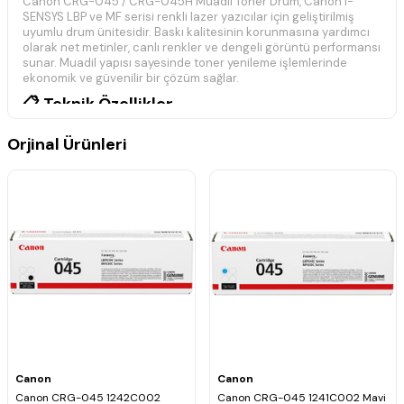
Canon CRG-045 / CRG-045H Muadil Toner Drum, Canon i-
SENSYS LBP ve MF serisi renkli lazer yazıcılar için geliştirilmiş
uyumlu drum ünitesidir. Baskı kalitesinin korunmasına yardımcı
olarak net metinler, canlı renkler ve dengeli görüntü performansı
sunar. Muadil yapısı sayesinde toner yenileme işlemlerinde
ekonomik ve güvenilir bir çözüm sağlar.
📋 Teknik Özellikler
Marka:
Canon
Orjinal Ürünleri
Model:
CRG-045 / CRG-045H
Ürün Tipi:
Muadil Toner Drum
Baskı Teknolojisi:
Renkli Lazer
Uyumluluk:
Canon i-SENSYS LBP ve MF Serisi
Durum:
Sıfır Muadil Ürün
Drum ünitesinin kullanım ömrü; baskı yoğunluğu, kullanılan toner
kalitesi ve çalışma koşullarına göre değişiklik gösterebilir.
Düzenli bakım ile uzun ömürlü ve kaliteli baskı performansı elde
edilir.
🖨️ Uyumlu Yazıcı Modelleri
Canon i-SENSYS LBP-611cn
Canon i-SENSYS LBP-612cdw
Canon i-SENSYS LBP-613cdw
Canon i-SENSYS MF-631cn
Canon
Canon
Canon i-SENSYS MF-631cdw
Canon CRG-045 1242C002
Canon CRG-045 1241C002 Mavi