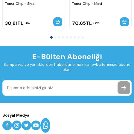
Toner Chip - Siyah
Toner Chip - Mavi
30,91
TL
70,65
TL
KDV
KDV
E-Bülten Aboneliği
Kampanya ve yeniliklerden haberdar olmak için e-bültenimize abone
olun!
Sosyal Medya