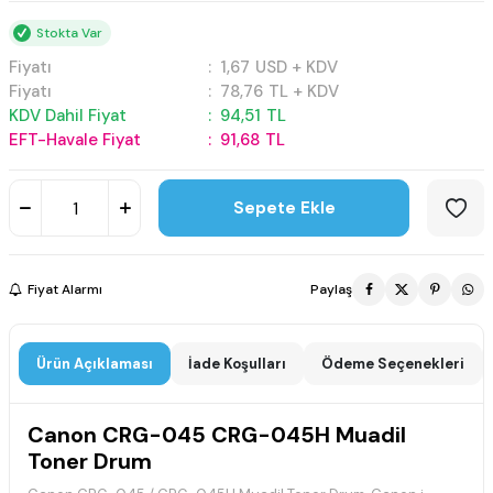
Stokta Var
Fiyatı
:
1,67
USD + KDV
Fiyatı
:
78,76
TL + KDV
KDV Dahil Fiyat
:
94,51
TL
EFT-Havale Fiyat
:
91,68
TL
Sepete Ekle
Fiyat Alarmı
Paylaş
Ürün Açıklaması
İade Koşulları
Ödeme Seçenekleri
Canon CRG-045 CRG-045H Muadil
Toner Drum