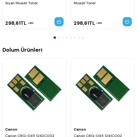
Siyah Muadil Toner
Muadil Toner
298,61
TL
298,61
TL
KDV
KDV
Dolum Ürünleri
Canon
Canon
Canon CRG-045 1242C002
Canon CRG-045 1241C002