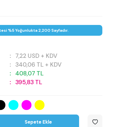
tesi %5 Yoğunlukta 2,200 Sayfadır.
:
7,22
USD + KDV
:
340,06
TL + KDV
:
408,07
TL
:
395,83
TL
Sepete Ekle