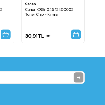
Canon
Cano
02
Canon CRG-045 1240C002
Cano
Toner Chip - Kırmızı
Yükse
Siyah
30,91
TL
70,
KDV