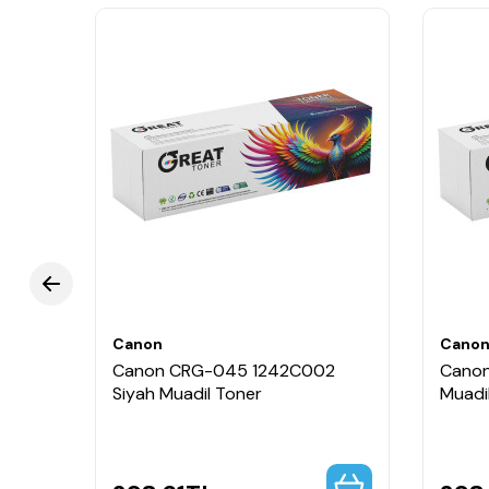
Canon
Cano
02
Canon CRG-045 1242C002
Canon
il
Siyah Muadil Toner
Muadi