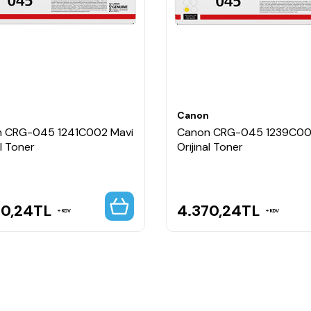
n
Canon
 CRG-045 1241C002 Mavi
Canon CRG-045 1239C002
al Toner
Orijinal Toner
70,24
TL
4.370,24
TL
KDV
KDV