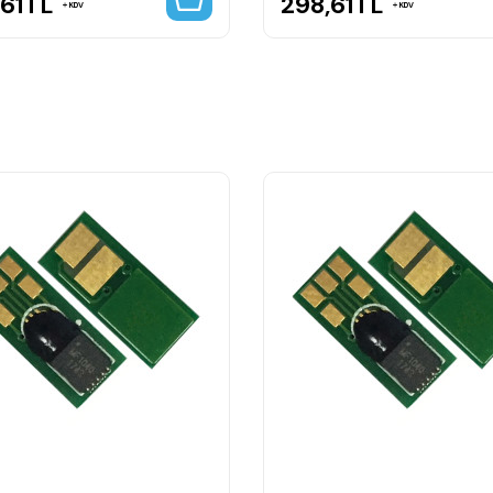
61
TL
298,61
TL
KDV
KDV