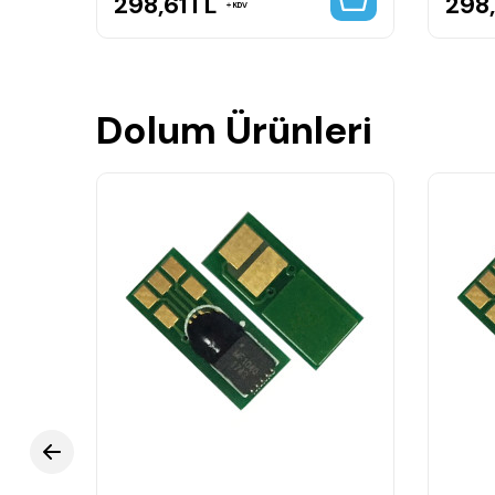
298,61
TL
298,
KDV
Dolum Ürünleri