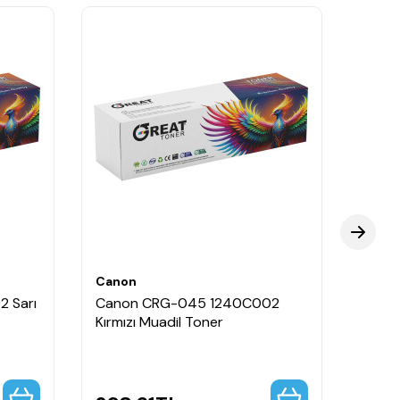
Canon
Cano
 Sarı
Canon CRG-045 1240C002
Cano
Kırmızı Muadil Toner
Siyah
Tone