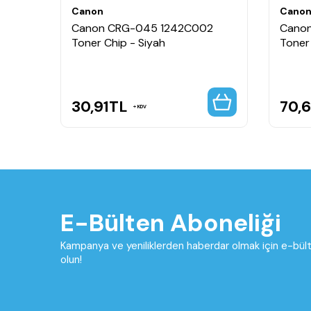
Canon
Cano
H
Canon CRG-045 1242C002
Cano
Toner Chip - Siyah
Toner
30,91
TL
70,
KDV
E-Bülten Aboneliği
Kampanya ve yeniliklerden haberdar olmak için e-bü
olun!