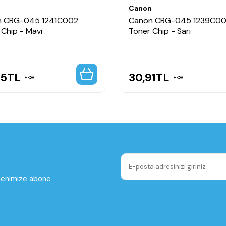
n
Canon
n CRG-045 1241C002
Canon CRG-045 1239C0
 Chip - Mavi
Toner Chip - Sarı
65
TL
30,91
TL
KDV
KDV
ltenimize abone