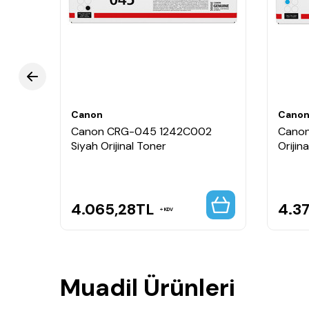
Canon i-SENSYS MF-635cx
Canon i-SENSYS MF-636cdwt
Canon
Cano
002
Canon CRG-045 1242C002
Canon
jinal
Siyah Orijinal Toner
Orijin
4.065,28
TL
4.3
KDV
Muadil Ürünleri