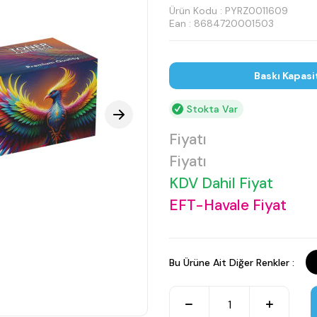
Ürün Kodu :
PYRZ0011609
Ean : 8684720001503
Baskı Kapasi
Stokta Var
Fiyatı
Fiyatı
KDV Dahil Fiyat
EFT-Havale Fiyat
Bu Ürüne Ait Diğer Renkler :