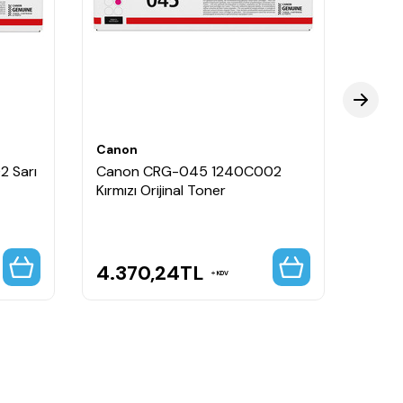
Canon
Cano
 Sarı
Canon CRG-045 1240C002
Cano
Kırmızı Orijinal Toner
Siyah
Tone
4.370,24
TL
6.6
KDV