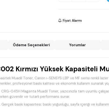
Fiyat Alarmı
Ödeme Seçenekleri
Yorumlar
2 Kırmızı Yüksek Kapasiteli Mu
li Muadil Toner, Canon i-SENSYS LBP ve MF serisi renkli lazer yaz
enkler, profesyonel baskı kalitesi ve ekonomik kullanım sunarak yoğu
on CRG-045H Magenta Muadil Toner, yazıcınızla tam uyumlu çalışaca
rken güvenilir ve tutarlı performans sunar.
 Gerçek baskı kapasitesi; baskı yoğunluğu, sayfa içeriği ve kullanım k