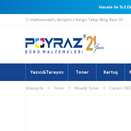
Havale ile %3 E
Hakkımızda
İletişim
Kargo Takip
Blog
Bayi Ol
Yazıcı&Tarayıcı
Toner
Kartuş
Anasayfa
Toner
Muadil Toner
Canon CRG-