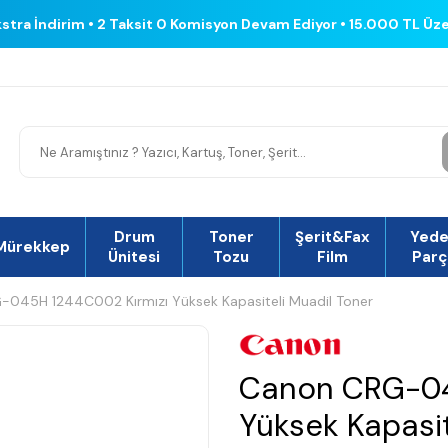
kstra İndirim • 2 Taksit 0 Komisyon Devam Ediyor • 15.000 TL Üz
Drum
Toner
Şerit&Fax
Yed
Mürekkep
Ünitesi
Tozu
Film
Parç
045H 1244C002 Kırmızı Yüksek Kapasiteli Muadil Toner
Canon CRG-04
Yüksek Kapasit