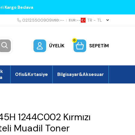
eri Kargo Bedava
02125500909
TR − TL
USD:
--
|
EUR:
--
0
ÜYELIK
SEPETIM
ek
Ofis&Kırtasiye
Bilgisayar&Aksesuar
a
5H 1244C002 Kırmızı
eli Muadil Toner