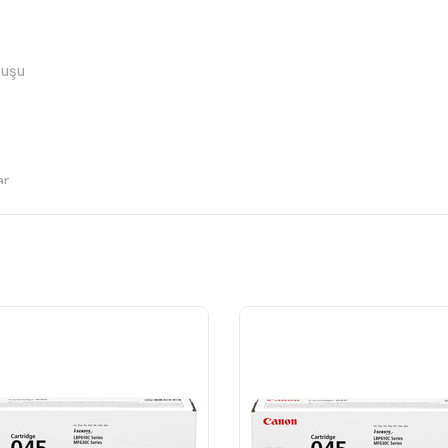
tuşu
r.