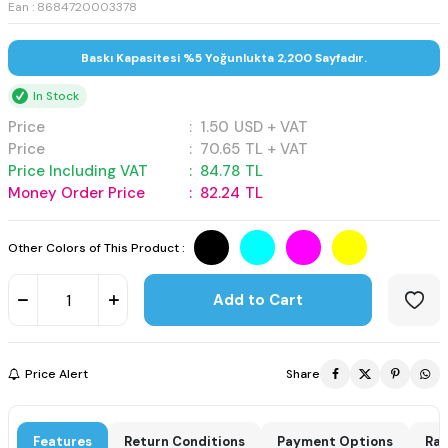
Ean : 8684720003378
Baskı Kapasitesi %5 Yoğunlukta 2,200 Sayfadır.
In Stock
Price
:
1.50
USD + VAT
Price
:
70.65
TL + VAT
Price Including VAT
:
84.78
TL
Money Order Price
:
82.24
TL
Other Colors of This Product :
Add to Cart
Price Alert
Share
Features
Return Conditions
Payment Options
Rat