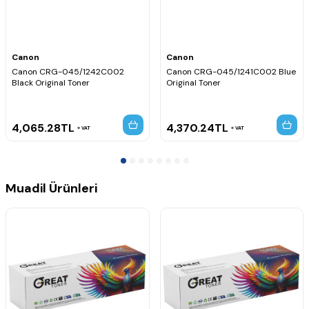
Toner dolumu ve yenileme işlemleri için uygundur.
Kolay montaj ve güvenilir kullanım sunar.
Uyumlu Yazıcı Modelleri
Canon i-SENSYS MF-631Cn
Canon
Canon
Canon i-SENSYS MF-633Cdw
Canon CRG-045/1242C002
Canon CRG-045/1241C002 Blue
Canon i-SENSYS MF-635Cx
Black Original Toner
Original Toner
Canon i-SENSYS LBP-611Cn
Canon i-SENSYS LBP-613Cdw
4,065.28
TL
4,370.24
TL
VAT
VAT
Muadil Ürünleri