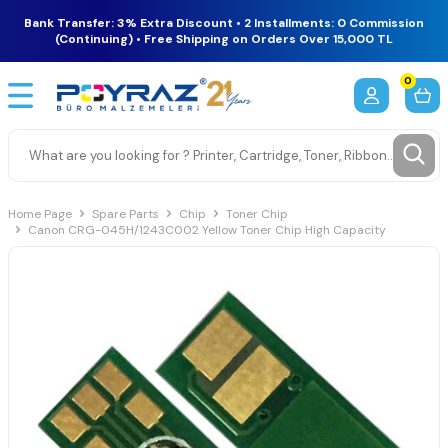
Bank Transfer: 3% Extra Discount • 2 Installments: 0 Commission
(Continuing) • Free Shipping on Orders Over 15,000 TL
0
Home Page
Spare Parts
Chip
Toner Chip
Canon CRG-045H/1243C002 Yellow Toner Chip High Capacity