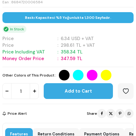
Ean : 8684720006584
Baskı Kapasitesi %5 Yoğunlukta 1,300 Sayfadır.
In Stock
Price
:
6.34
USD + VAT
Price
:
298.61
TL + VAT
Price Including VAT
:
358.34
TL
Money Order Price
:
347.59
TL
Other Colors of This Product :
Add to Cart
Price Alert
Share
Features
Return Conditions
Payment Options
Rat