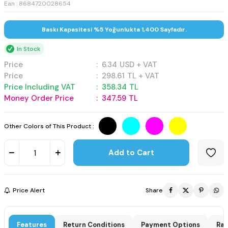
Ean : 8684720028654
Baskı Kapasitesi %5 Yoğunlukta 1,400 Sayfadır.
In Stock
Price
:
6.34
USD + VAT
Price
:
298.61
TL + VAT
Price Including VAT
:
358.34
TL
Money Order Price
:
347.59
TL
Other Colors of This Product :
Add to Cart
Price Alert
Share
Features
Return Conditions
Payment Options
Rat