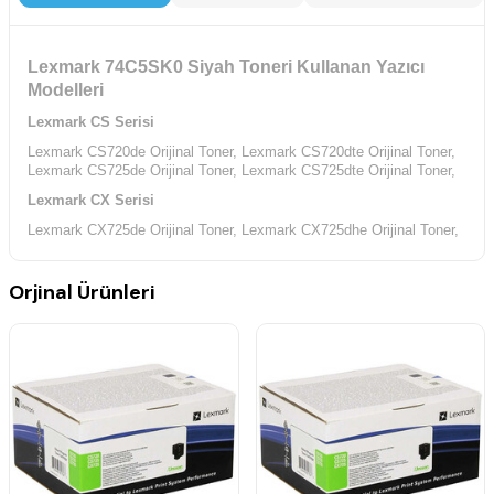
Lexmark 74C5SK0 Siyah Toneri Kullanan Yazıcı
Modelleri
Lexmark CS Serisi
Lexmark CS720de Orijinal Toner,
Lexmark CS720dte Orijinal Toner,
Lexmark CS725de Orijinal Toner,
Lexmark CS725dte Orijinal Toner,
Lexmark CX Serisi
Lexmark CX725de Orijinal Toner,
Lexmark CX725dhe Orijinal Toner,
Lexmark CX725dthe Orijinal Toner,
Orjinal Ürünleri