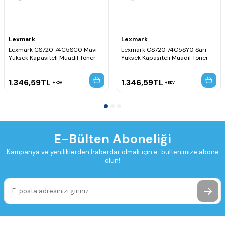
Lexmark
Lexmark
Lexmark CS720 74C5SC0 Mavi
Lexmark CS720 74C5SY0 Sarı
Yüksek Kapasiteli Muadil Toner
Yüksek Kapasiteli Muadil Toner
1.346,59
TL
1.346,59
TL
KDV
KDV
E-Bülten Aboneliği
Kampanya ve yeniliklerden haberdar olmak için e-bültenimize abone
olun!