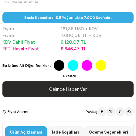
Ean : 734646614504
Baskı Kapasitesi %5 Yoğunlukta 7,000 Sayfadır.
Fiyatı
:
161,36
USD + KDV
Fiyatı
:
7.600,06
TL + KDV
KDV Dahil Fiyat
:
9.120,07
TL
EFT-Havale Fiyat
:
8.846,47
TL
Bu Ürüne Ait Diğer Renkler :
Tükendi
Gelince Haber Ver
Fiyat Alarmı
Paylaş
Ürün Açıklaması
İade Koşulları
Ödeme Seçenekleri