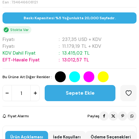
Ean : 734646608121
Baskı Kapasitesi %5 Yoğunlukta 20,000 Sayfadır.
Stokta Var
Fiyatı
:
237,35
USD + KDV
Fiyatı
:
11.179,19
TL + KDV
KDV Dahil Fiyat
:
13.415,02
TL
EFT-Havale Fiyat
:
13.012,57
TL
Bu Ürüne Ait Diğer Renkler :
Sepete Ekle
Fiyat Alarmı
Paylaş
Ürün Açıklaması
İade Koşulları
Ödeme Seçenekleri