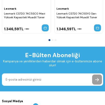
Lexmark
Lexmark
Lexmark CS720 74C5SC0 Mavi
Lexmark CS720 74C5SY0 Sarı
Yüksek Kapasiteli Muadil Toner
Yüksek Kapasiteli Muadil Toner
1.346,59
TL
1.346,59
TL
KDV
KDV
E-Bülten Aboneliği
Kampanya ve yeniliklerden haberdar olmak için e-bültenimize abone
olun!
Sosyal Medya