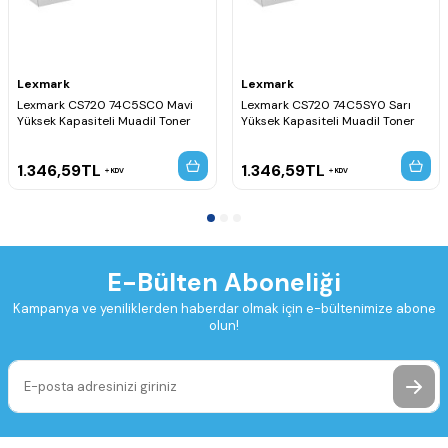
Lexmark
Lexmark
Lexmark CS720 74C5SC0 Mavi
Lexmark CS720 74C5SY0 Sarı
Yüksek Kapasiteli Muadil Toner
Yüksek Kapasiteli Muadil Toner
1.346,59
TL
1.346,59
TL
KDV
KDV
E-Bülten Aboneliği
Kampanya ve yeniliklerden haberdar olmak için e-bültenimize abone
olun!