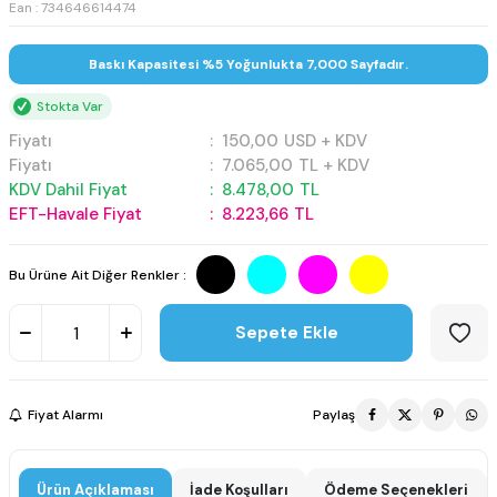
Ean : 734646614474
Baskı Kapasitesi %5 Yoğunlukta 7,000 Sayfadır.
Stokta Var
Fiyatı
:
150,00
USD + KDV
Fiyatı
:
7.065,00
TL + KDV
KDV Dahil Fiyat
:
8.478,00
TL
EFT-Havale Fiyat
:
8.223,66
TL
Bu Ürüne Ait Diğer Renkler :
Sepete Ekle
Fiyat Alarmı
Paylaş
Ürün Açıklaması
İade Koşulları
Ödeme Seçenekleri