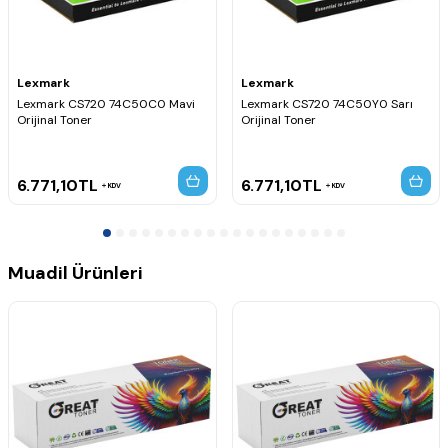
Lexmark
Lexmark
Lexmark CS720 74C50C0 Mavi
Lexmark CS720 74C50Y0 Sarı
Orijinal Toner
Orijinal Toner
6.771,10
TL
6.771,10
TL
KDV
KDV
Muadil Ürünleri