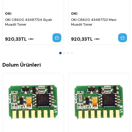
OKI
OKI
OKI C8600 43487724 Siyah
OKI C8600 43487723 Mavi
Muadil Toner
Muadil Toner
920,33
TL
920,33
TL
KDV
KDV
Dolum Ürünleri