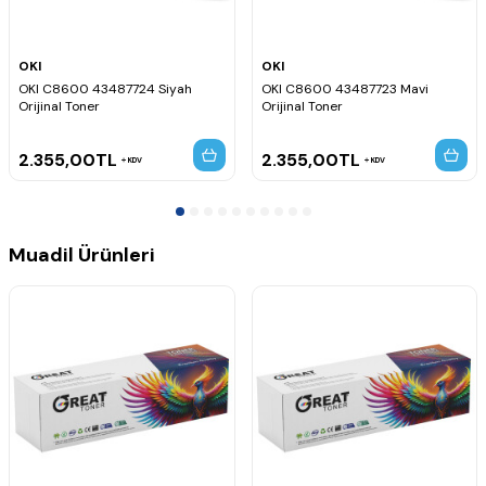
OKI
OKI
OKI C8600 43487724 Siyah
OKI C8600 43487723 Mavi
Orijinal Toner
Orijinal Toner
2.355,00
TL
2.355,00
TL
KDV
KDV
Muadil Ürünleri