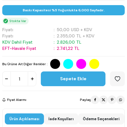
Baskı Kapasitesi %5 Yoğunlukta 6,000 Sayfadır.
Stokta Var
Fiyatı
:
50,00
USD + KDV
Fiyatı
:
2.355,00
TL + KDV
KDV Dahil Fiyat
:
2.826,00
TL
EFT-Havale Fiyat
:
2.741,22
TL
Bu Ürüne Ait Diğer Renkler :
Sepete Ekle
Fiyat Alarmı
Paylaş
Ürün Açıklaması
İade Koşulları
Ödeme Seçenekleri