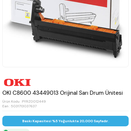
OKI C8600 43449013 Orijinal Sarı Drum Ünitesi
Ürün Kodu :
PYRZ0012449
Ean : 5031713037637
Baskı Kapasitesi %5 Yoğunlukta 20,000 Sayfadır.