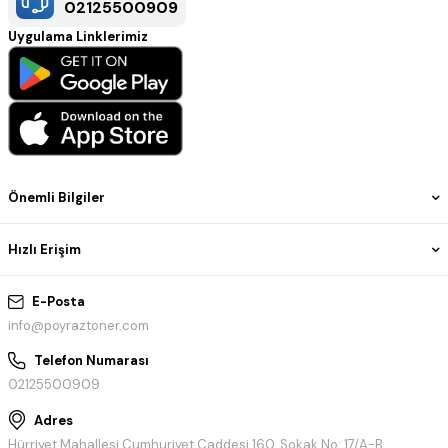
02125500909
Uygulama Linklerimiz
Önemli Bilgiler
Hızlı Erişim
E-Posta
info@poyraztoner.com
Telefon Numarası
02125500909
Adres
Hürriyet Mahallesi Cumhuriyet Caddesi 160. Sokak No: 17/A-B