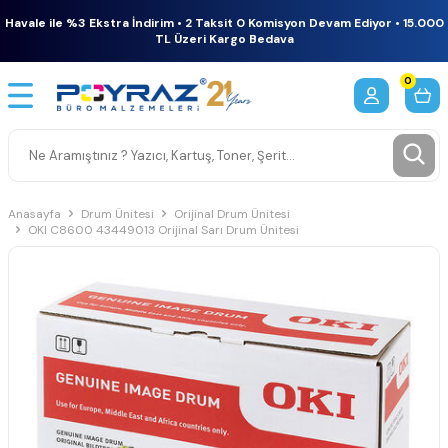
Havale ile %3 Ekstra İndirim • 2 Taksit 0 Komisyon Devam Ediyor • 15.000
TL Üzeri Kargo Bedava
0
Anasayfa
Drum Ünitesi
Orijinal Drum Ünitesi
OKI C8600 43449013 Orijinal Sarı Drum Ünitesi