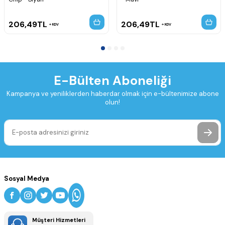
206,49
TL
206,49
TL
KDV
KDV
E-Bülten Aboneliği
Kampanya ve yeniliklerden haberdar olmak için e-bültenimize abone
olun!
Sosyal Medya
Müşteri Hizmetleri