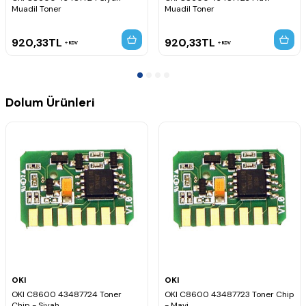
Muadil Toner
Muadil Toner
920,33
TL
920,33
TL
KDV
KDV
Dolum Ürünleri
OKI
OKI
OKI C8600 43487724 Toner
OKI C8600 43487723 Toner Chip
Chip - Siyah
- Mavi