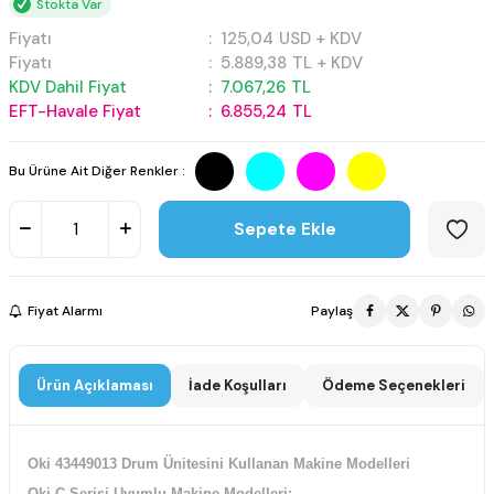
Stokta Var
Fiyatı
:
125,04
USD + KDV
Fiyatı
:
5.889,38
TL + KDV
KDV Dahil Fiyat
:
7.067,26
TL
EFT-Havale Fiyat
:
6.855,24
TL
Bu Ürüne Ait Diğer Renkler :
Sepete Ekle
Fiyat Alarmı
Paylaş
Ürün Açıklaması
İade Koşulları
Ödeme Seçenekleri
Oki 43449013 Drum Ünitesini Kullanan Makine Modelleri
Oki C Serisi Uyumlu Makine Modelleri;