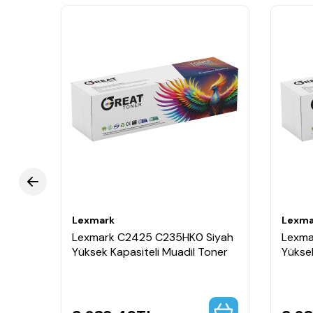
Lexmark
Lexma
rı
Lexmark C2425 C235HK0 Siyah
Lexma
oner
Yüksek Kapasiteli Muadil Toner
Yüksek