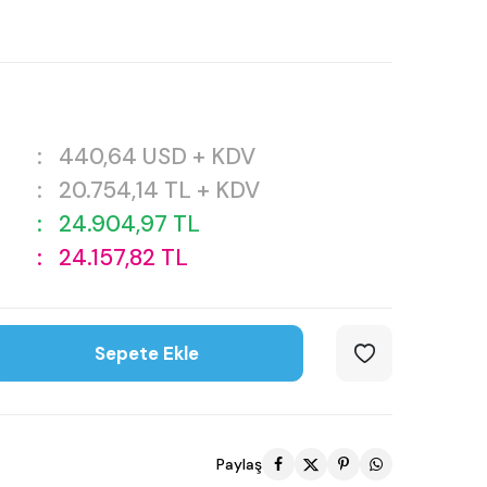
:
440,64
USD + KDV
:
20.754,14
TL + KDV
:
24.904,97
TL
:
24.157,82
TL
Sepete Ekle
Paylaş