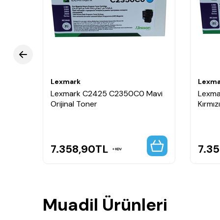
Lexmark
Lexma
avi
Lexmark C2425 C2350C0 Mavi
Lexm
nal
Orijinal Toner
Kırmız
7.358,90
TL
7.3
KDV
Muadil Ürünleri