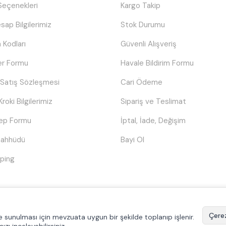
eçenekleri
Kargo Takip
sap Bilgilerimiz
Stok Durumu
 Kodları
Güvenli Alışveriş
er Formu
Havale Bildirim Formu
 Satış Sözleşmesi
Cari Ödeme
Kroki Bilgilerimiz
Sipariş ve Teslimat
lep Formu
İptal, İade, Değişim
Taahhüdü
Bayi Ol
ping
© Tüm hakları saklıdır.
Poyraztoner.com
Çerez
ilde sunulması için mevzuata uygun bir şekilde toplanıp işlenir.