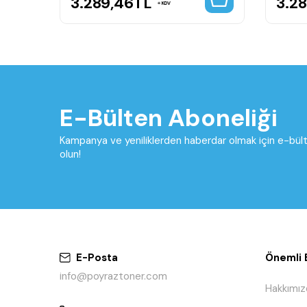
3.289,46
TL
3.2
KDV
E-Bülten Aboneliği
Kampanya ve yeniliklerden haberdar olmak için e-bü
olun!
E-Posta
Önemli B
info@poyraztoner.com
Hakkımız