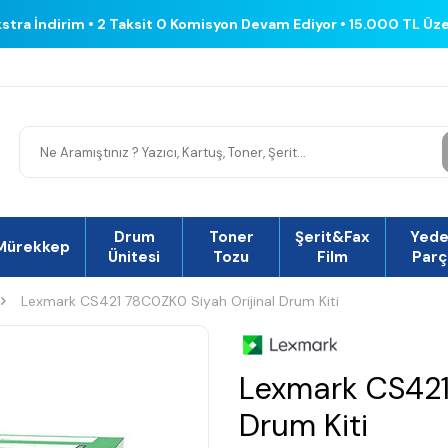
kstra İndirim • 2 Taksit 0 Komisyon Devam Ediyor • 15.000 TL Üz
Drum
Toner
Şerit&Fax
Yed
Mürekkep
Ünitesi
Tozu
Film
Parç
Lexmark CS421 78C0ZK0 Siyah Orijinal Drum Kiti
Lexmark CS421
Drum Kiti