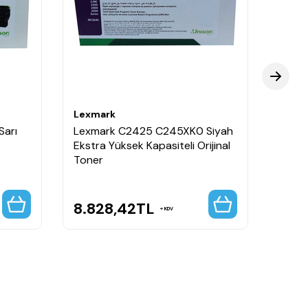
Lexmark
Lexm
arı
Lexmark C2425 C245XK0 Siyah
Lexm
Ekstra Yüksek Kapasiteli Orijinal
Ekstr
Toner
Tone
8.828,42
TL
7.3
KDV