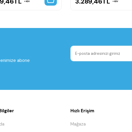
89,46
TL
3.289,46
TL
KDV
KDV
ltenimize abone
ilgiler
Hızlı Erişim
da
Mağaza