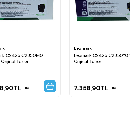
rk
Lexmark
ark C2425 C2350M0
Lexmark C2425 C2350Y0 S
ı Orijinal Toner
Orijinal Toner
58,90
TL
7.358,90
TL
KDV
KDV