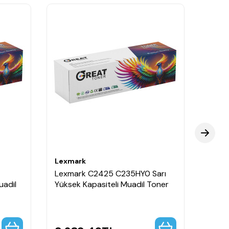
Lexmark
Lexm
Lexmark C2425 C235HY0 Sarı
Lexm
uadil
Yüksek Kapasiteli Muadil Toner
Yükse