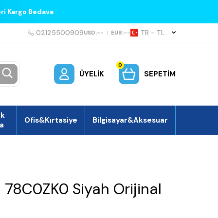
eri Kargo Bedava
02125500909
TR − TL
USD:
--
|
EUR:
--
0
ÜYELIK
SEPETIM
ek
Ofis&Kırtasiye
Bilgisayar&Aksesuar
a
 78C0ZK0 Siyah Orijinal