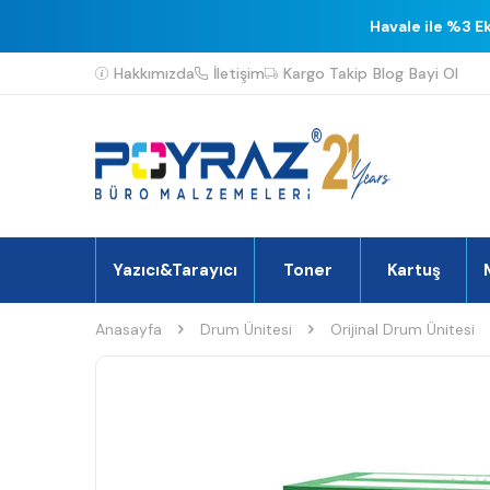
Havale ile %3 E
Hakkımızda
İletişim
Kargo Takip
Blog
Bayi Ol
Yazıcı&Tarayıcı
Toner
Kartuş
Anasayfa
Drum Ünitesi
Orijinal Drum Ünitesi