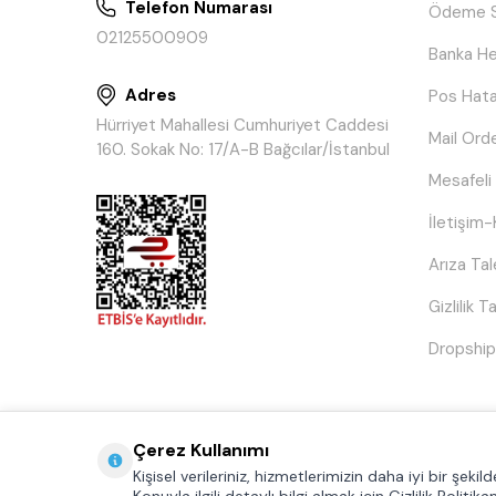
Telefon Numarası
Ödeme S
02125500909
Banka He
Adres
Pos Hata
Hürriyet Mahallesi Cumhuriyet Caddesi
Mail Ord
160. Sokak No: 17/A-B Bağcılar/İstanbul
Mesafeli
İletişim-
Arıza Ta
Gizlilik 
Dropship
Çerez Kullanımı
Kişisel verileriniz, hizmetlerimizin daha iyi bir şek