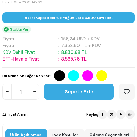
Ean : 8684720084292
Baskı Kapasitesi %5 Yoğunlukta 3,500 Sayfadır.
Stokta Var
Fiyatı
:
156,24
USD + KDV
Fiyatı
:
7.358,90
TL + KDV
KDV Dahil Fiyat
:
8.830,68
TL
EFT-Havale Fiyat
:
8.565,76
TL
Bu Ürüne Ait Diğer Renkler :
Sepete Ekle
Fiyat Alarmı
Paylaş
Ürün Açıklaması
İade Koşulları
Ödeme Seçenekleri