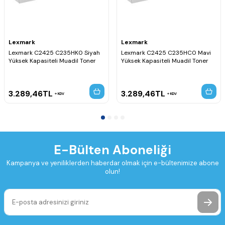
Lexmark
Lexmark
Lexmark C2425 C235HK0 Siyah
Lexmark C2425 C235HC0 Mavi
Yüksek Kapasiteli Muadil Toner
Yüksek Kapasiteli Muadil Toner
3.289,46
TL
3.289,46
TL
KDV
KDV
E-Bülten Aboneliği
Kampanya ve yeniliklerden haberdar olmak için e-bültenimize abone
olun!