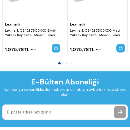
Lexmark
Lexmark
Lexmark CS421 78C5XK0 Siyah
Lexmark CS421 78C5XC0 Mavi
Yüksek Kapasiteli Muadil Toner
Yüksek Kapasiteli Muadil Toner
1.075,78
TL
1.075,78
TL
KDV
KDV
E-Bülten Aboneliği
Kampanya ve yeniliklerden haberdar olmak için e-bültenimize abone
olun!