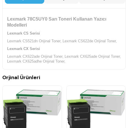
Lexmark 78C5UY0 Sarı Toneri Kullanan Yazıcı
Modelleri
Lexmark CS Serisi
Lexmark CS521dn Orijinal Toner,
Lexmark CS622de Orijinal Toner,
Lexmark CX Serisi
Lexmark CX622ade Orijinal Toner,
Lexmark CX625ade Orijinal Toner,
Lexmark CX625adhe Orijinal Toner,
Lexmark CX625adhs Orijinal Toner,
Lexmark CX625de Orijinal Toner,
Orjinal Ürünleri