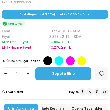
Ean : 734646653503
Baskı Kapasitesi %5 Yoğunlukta 7,000 Sayfadır.
Stokta Var
Fiyatı
:
187,44
USD + KDV
Fiyatı
:
8.828,42
TL + KDV
KDV Dahil Fiyat
:
10.594,11
TL
EFT-Havale Fiyat
:
10.276,29
TL
Bu Ürüne Ait Diğer Renkler :
Sepete Ekle
Fiyat Alarmı
Paylaş
Ürün Açıklaması
İade Koşulları
Ödeme Seçenekleri