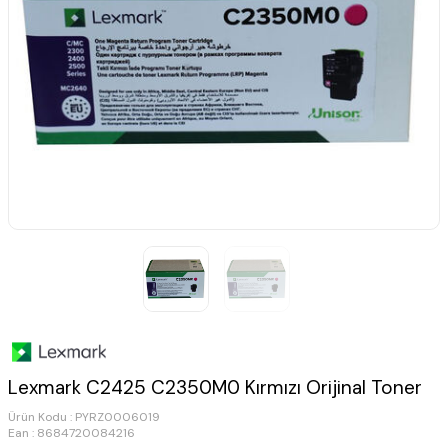
Lexmark C2425 C2350M0 Kırmızı Orijinal Toner
Ürün Kodu :
PYRZ0006019
Ean : 8684720084216