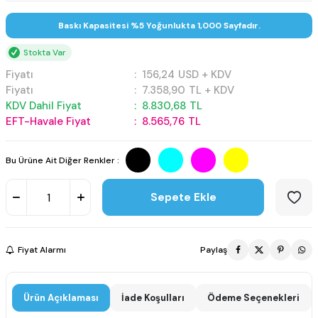
Baskı Kapasitesi %5 Yoğunlukta 1,000 Sayfadır.
Stokta Var
Fiyatı
:
156,24
USD + KDV
Fiyatı
:
7.358,90
TL + KDV
KDV Dahil Fiyat
:
8.830,68
TL
EFT-Havale Fiyat
:
8.565,76
TL
Bu Ürüne Ait Diğer Renkler :
Sepete Ekle
Fiyat Alarmı
Paylaş
Ürün Açıklaması
İade Koşulları
Ödeme Seçenekleri