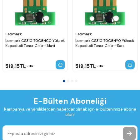
Lexmark
Lexmark
Lexmark CS310 70C8HC0 Yüksek
Lexmark CS310 70C8HY0 Yüksek
Kapasiteli Toner Chip - Mavi
Kapasiteli Toner Chip - Sarı
519,15
TL
519,15
TL
KDV
KDV
E-Bülten Aboneliği
Kampanya ve yeniliklerden haberdar olmak için e-bültenimize abone
olun!