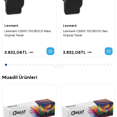
Developer Ünitesi,
Lexmark
Lexmark
Lexmark CS310 70C80C0 Mavi
Lexmark CS310 70C80Y0 Sarı
Orijinal Toner
Orijinal Toner
3.832,06
TL
3.832,06
TL
KDV
KDV
Muadil Ürünleri