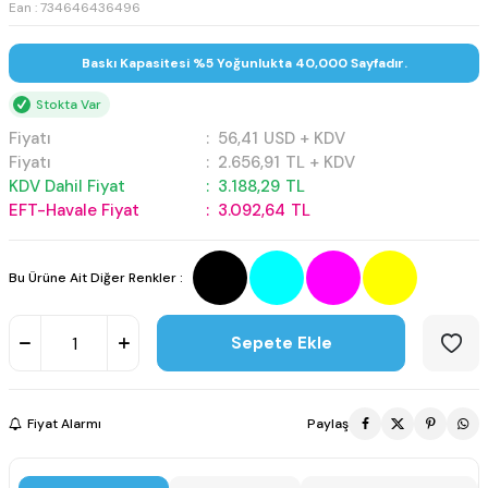
Ean : 734646436496
Baskı Kapasitesi %5 Yoğunlukta 40,000 Sayfadır.
Stokta Var
Fiyatı
:
56,41
USD + KDV
Fiyatı
:
2.656,91
TL + KDV
KDV Dahil Fiyat
:
3.188,29
TL
EFT-Havale Fiyat
:
3.092,64
TL
Bu Ürüne Ait Diğer Renkler :
Sepete Ekle
Fiyat Alarmı
Paylaş