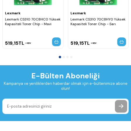
Lexmark
Lexmark
Lexmark CS310 70C8HC0 Yüksek
Lexmark CS310 70C8HY0 Yüksek
Kapasiteli Toner Chip - Mavi
Kapasiteli Toner Chip - Sarı
519,15
TL
519,15
TL
KDV
KDV
E-Bülten Aboneliği
Kampanya ve yeniliklerden haberdar olmak için e-bültenimize abone
olun!