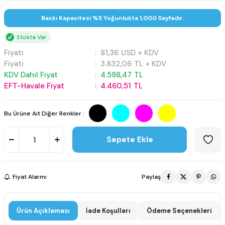
Baskı Kapasitesi %5 Yoğunlukta 1,000 Sayfadır.
Stokta Var
Fiyatı
:
81,36
USD + KDV
Fiyatı
:
3.832,06
TL + KDV
KDV Dahil Fiyat
:
4.598,47
TL
EFT-Havale Fiyat
:
4.460,51
TL
Bu Ürüne Ait Diğer Renkler :
Sepete Ekle
Fiyat Alarmı
Paylaş
Ürün Açıklaması
İade Koşulları
Ödeme Seçenekleri