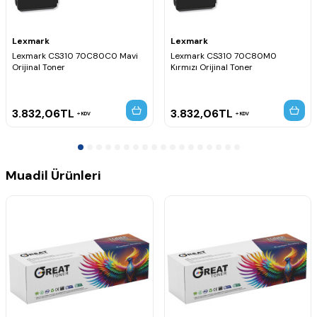
Lexmark
Lexmark
Lexmark CS310 70C80C0 Mavi
Lexmark CS310 70C80M0
Orijinal Toner
Kırmızı Orijinal Toner
3.832,06
TL
3.832,06
TL
KDV
KDV
Muadil Ürünleri