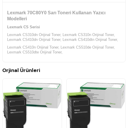
Lexmark 70C80Y0 Sarı Toneri Kullanan Yazıcı
Modelleri
Lexmark CS Serisi
Lexmark CS310dn Orijinal Toner,
Lexmark CS310n Orijinal Toner,
Lexmark CS410dn Orijinal Toner,
Lexmark CS410dtn Orijinal Toner,
Lexmark CS410n Orijinal Toner,
Lexmark CS510de Orijinal Toner,
Lexmark CS510dte Orijinal Toner,
Orjinal Ürünleri