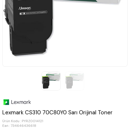
Lexmark CS310 70C80Y0 Sarı Orijinal Toner
Ürün Kodu :
PYRZ0014121
Ean : 734646436618