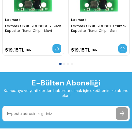
Lexmark
Lexmark
Lexmark CS310 70C8HC0 Yüksek
Lexmark CS310 70C8HY0 Yüksek
Kapasiteli Toner Chip - Mavi
Kapasiteli Toner Chip - Sarı
519,15
TL
519,15
TL
KDV
KDV
E-Bülten Aboneliği
Kampanya ve yeniliklerden haberdar olmak için e-bültenimize abone
olun!