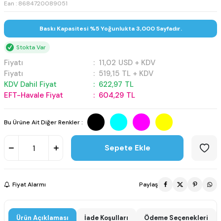
Ean : 8684720089051
Baskı Kapasitesi %5 Yoğunlukta 3,000 Sayfadır.
Stokta Var
Fiyatı
:
11,02
USD + KDV
Fiyatı
:
519,15
TL + KDV
KDV Dahil Fiyat
:
622,97
TL
EFT-Havale Fiyat
:
604,29
TL
Bu Ürüne Ait Diğer Renkler :
Sepete Ekle
Fiyat Alarmı
Paylaş
Ürün Açıklaması
İade Koşulları
Ödeme Seçenekleri