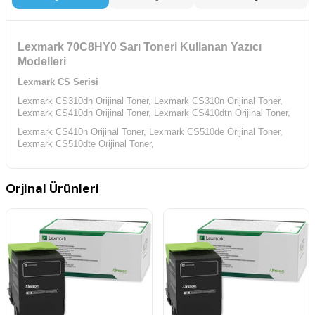
Lexmark 70C8HY0 Sarı Toneri Kullanan Yazıcı
Modelleri
Lexmark CS Serisi
Lexmark CS310dn Orijinal Toner,
Lexmark CS310n Orijinal Toner,
Lexmark CS410dn Orijinal Toner,
Lexmark CS410dtn Orijinal Toner,
Lexmark CS410n Orijinal Toner,
Lexmark CS510de Orijinal Toner,
Lexmark CS510dte Orijinal Toner,
Orjinal Ürünleri