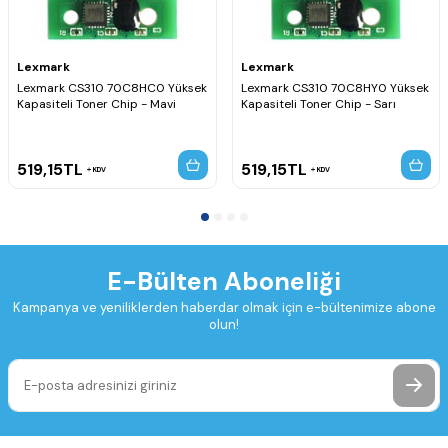
Lexmark
Lexmark
Lexmark CS310 70C8HC0 Yüksek
Lexmark CS310 70C8HY0 Yüksek
Kapasiteli Toner Chip - Mavi
Kapasiteli Toner Chip - Sarı
519,15
TL
519,15
TL
KDV
KDV
E-Bülten Aboneliği
Kampanya ve yeniliklerden haberdar olmak için e-bültenimize abone
olun!