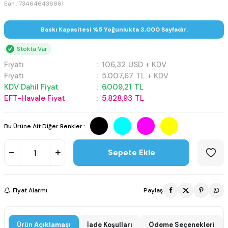
Ean : 734646436861
Baskı Kapasitesi %5 Yoğunlukta 3,000 Sayfadır.
Stokta Var
Fiyatı
:
106,32
USD + KDV
Fiyatı
:
5.007,67
TL + KDV
KDV Dahil Fiyat
:
6.009,21
TL
EFT-Havale Fiyat
:
5.828,93
TL
Bu Ürüne Ait Diğer Renkler :
Sepete Ekle
Fiyat Alarmı
Paylaş
Ürün Açıklaması
İade Koşulları
Ödeme Seçenekleri