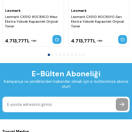
Lexmark
Lexmark
Lexmark CX510 80C8XC0 Mavi
Lexmark CX510 80C8XY0 Sarı
Ekstra Yüksek Kapasiteli Orijinal
Ekstra Yüksek Kapasiteli Orijinal
Toner
Toner
4.713,77
TL
4.713,77
TL
KDV
KDV
E-Bülten Aboneliği
Kampanya ve yeniliklerden haberdar olmak için e-bültenimize abone
olun!
Sosyal Medya