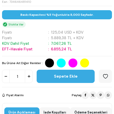
Ean : 734646481410
Baskı Kapasitesi %5 Yoğunlukta 8,000 Sayfadır.
Stokta Var
Fiyatı
:
125,04
USD + KDV
Fiyatı
:
5.889,38
TL + KDV
KDV Dahil Fiyat
:
7.067,26
TL
EFT-Havale Fiyat
:
6.855,24
TL
Bu Ürüne Ait Diğer Renkler :
Sepete Ekle
Fiyat Alarmı
Paylaş
Ürün Açıklaması
İade Koşulları
Ödeme Seçenekleri