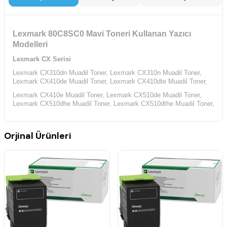
Lexmark 80C8SC0 Mavi Toneri Kullanan Yazıcı
Modelleri
Lexmark CX Serisi
Lexmark CX310dn Muadil Toner,
Lexmark CX310n Muadil Toner,
Lexmark CX410de Muadil Toner,
Lexmark CX410dte Muadil Toner,
Lexmark CX410e Muadil Toner,
Lexmark CX510de Muadil Toner,
Lexmark CX510dhe Muadil Toner,
Lexmark CX510dthe Muadil Toner,
Orjinal Ürünleri