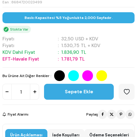
Ean : 8684720023499
Baskı Kapasitesi %5 Yoğunlukta 2,000 Sayfadır.
Stokta Var
Fiyatı
:
32,50
USD + KDV
Fiyatı
:
1.530,75
TL + KDV
KDV Dahil Fiyat
:
1.836,90
TL
EFT-Havale Fiyat
:
1.781,79
TL
Bu Ürüne Ait Diğer Renkler :
Sepete Ekle
Fiyat Alarmı
Paylaş
Ürün Açıklaması
İade Koşulları
Ödeme Seçenekleri