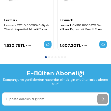
Lexmark
Lexmark
Lexmark CX310 80C8SK0 Siyah
Lexmark CX310 80C8SY0 Sarı
Yüksek Kapasiteli Muadil Toner
Yüksek Kapasiteli Muadil Toner
1.530,75
TL
1.507,20
TL
KDV
KDV
E-Bülten Aboneliği
Kampanya ve yeniliklerden haberdar olmak için e-bültenimize abone
olun!