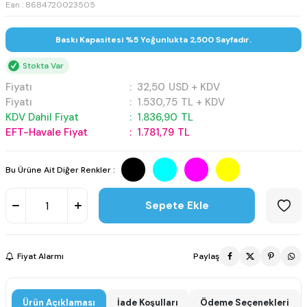
Ean : 8684720023505
Baskı Kapasitesi %5 Yoğunlukta 2,500 Sayfadır.
Stokta Var
Fiyatı
:
32,50
USD + KDV
Fiyatı
:
1.530,75
TL + KDV
KDV Dahil Fiyat
:
1.836,90
TL
EFT-Havale Fiyat
:
1.781,79
TL
Bu Ürüne Ait Diğer Renkler :
Sepete Ekle
Fiyat Alarmı
Paylaş
Ürün Açıklaması
İade Koşulları
Ödeme Seçenekleri