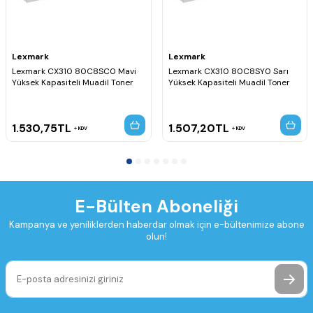
Lexmark
Lexmark
Lexmark CX310 80C8SC0 Mavi
Lexmark CX310 80C8SY0 Sarı
Yüksek Kapasiteli Muadil Toner
Yüksek Kapasiteli Muadil Toner
1.530,75
TL
1.507,20
TL
KDV
KDV
E-Bülten Aboneliği
Kampanya ve yeniliklerden haberdar olmak için e-bültenimize abone
olun!