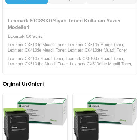
Lexmark 80C8SK0 Siyah Toneri Kullanan Yazıcı
Modelleri
Lexmark CX Serisi
Lexmark CX310dn Muadil Toner,
Lexmark CX310n Muadil Toner,
Lexmark CX410de Muadil Toner,
Lexmark CX410dte Muadil Toner,
Lexmark CX410e Muadil Toner,
Lexmark CX510de Muadil Toner,
Lexmark CX510dhe Muadil Toner,
Lexmark CX510dthe Muadil Toner,
Orjinal Ürünleri