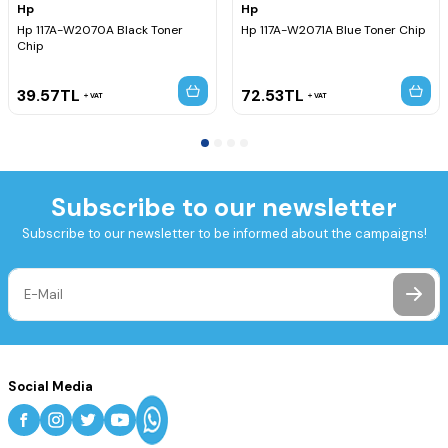
Hp
Hp
Hp 117A-W2070A Black Toner
Hp 117A-W2071A Blue Toner Chip
Chip
39.57
TL
72.53
TL
VAT
VAT
Subscribe to our newsletter
Subscribe to our newsletter to be informed about the campaigns!
Social Media