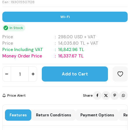
Ean : 193015507128
Wi-Fi
In Stock
Price
:
298.00
USD + VAT
Price
:
14,035.80
TL + VAT
Price Including VAT
:
16,842.96
TL
Money Order Price
:
16,337.67
TL
Add to Cart
Price Alert
Share
Features
Return Conditions
Payment Options
Rat