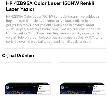
HP 4ZB95A Color Laser 150NW Renkli
Lazer Yazıcı
HP 4ZB95A Color Laser 150NW, kompakt tasarımı ve kablosuz
bağlantı özellikleriyle ev kullanıcıları ve küçük ofisler için
geliştirilen renkli lazer yazıcıdır. Dakikada 18 sayfaya kadar
siyah-beyaz, 4 sayfaya kadar renkli baskı hızı sunan model; Wi-
Fi, Ethernet ve Wi-Fi Direct desteği sayesinde bilgisayar, tablet
ve akıllı telefonlardan kolayca baskı almanızı sağlar. HP 117A toner
serisi ile uyumlu olup kaliteli ve canlı renkli baskılar üretir.
:contentReference[oaicite:0]{index=0}
📋 Teknik Özellikler
Orjinal Ürünleri
Marka:
HP
Model:
Color Laser 150NW
Ürün Kodu (MPN):
4ZB95A
Yazıcı Türü:
Renkli Lazer Yazıcı
Fonksiyon:
Yazdırma
Baskı Hızı:
Siyah 18 sf/dk, Renkli 4 sf/dk (A4)
Baskı Çözünürlüğü:
600 × 600 dpi
Çift Taraflı Baskı:
Manuel (Sürücü destekli)
Kağıt Girişi:
150 Yaprak
Kağıt Çıkışı:
50 Yaprak
Bağlantı:
USB 2.0, Fast Ethernet, Wi-Fi 802.11 b/g/n, Wi-Fi
Direct