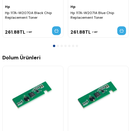
Ev kullanıcıları
Hp
Hp
Home ofisler
Hp 117A-W2070A Black Chip
Hp 117A-W2071A Blue Chip
Küçük işletmeler
Replacement Toner
Replacement Toner
Renkli belge ve sunum baskıları
Günlük ofis kullanımı
261.88
TL
261.88
TL
VAT
VAT
Dolum Ürünleri