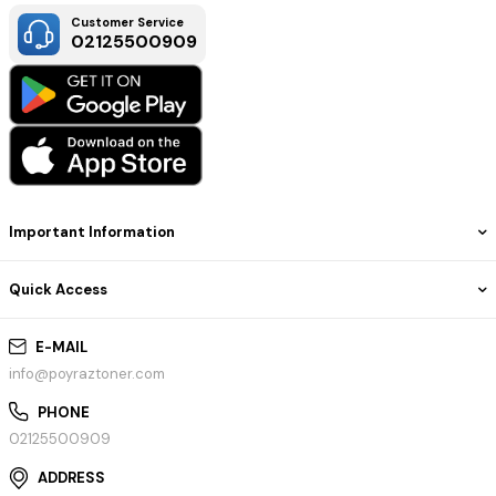
Customer Service
02125500909
Important Information
Quick Access
E-MAIL
info@poyraztoner.com
PHONE
02125500909
ADDRESS