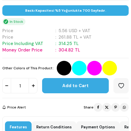
Baskı Kapasitesi %5 Yoğunlukta 700 Sayfadır.
In Stock
Price
:
5.56
USD + VAT
Price
:
261.88
TL + VAT
Price Including VAT
:
314.25
TL
Money Order Price
:
304.82
TL
Other Colors of This Product :
Add to Cart
Price Alert
Share
Features
Return Conditions
Payment Options
Rat