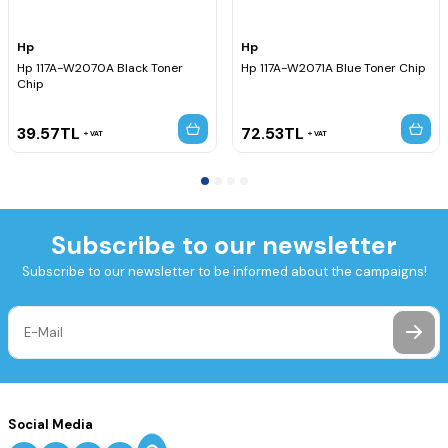
Hp
Hp
Hp 117A-W2070A Black Toner
Hp 117A-W2071A Blue Toner Chip
Chip
39.57
TL
72.53
TL
VAT
VAT
Subscribe to our newsletter
Subscribe to our newsletter to be informed about the campaigns!
Social Media