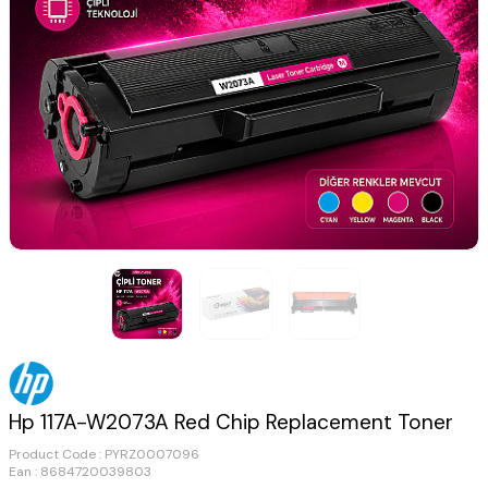
Hp 117A-W2073A Red Chip Replacement Toner
Product Code :
PYRZ0007096
Ean : 8684720039803