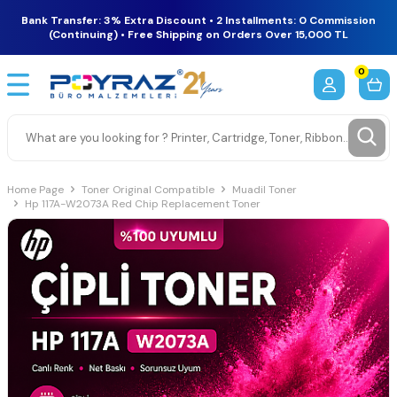
Bank Transfer: 3% Extra Discount • 2 Installments: 0 Commission
(Continuing) • Free Shipping on Orders Over 15,000 TL
0
Home Page
Toner Original Compatible
Muadil Toner
Hp 117A-W2073A Red Chip Replacement Toner