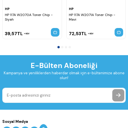
HP
HP
HP 117A W2070A Toner Chip -
HP 117A W2071A Toner Chip -
Siyah
Mavi
39,57
TL
72,53
TL
KDV
KDV
E-Bülten Aboneliği
Kampanya ve yeniliklerden haberdar olmak için e-bültenimize abone
olun!
Sosyal Medya