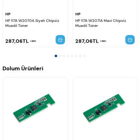
HP
HP
HP 117A W2070A Siyah Chipsiz
HP 117A W2071A Mavi Chipsiz
Muadil Toner
Muadil Toner
287,06
TL
287,06
TL
KDV
KDV
Dolum Ürünleri