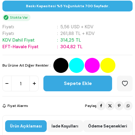
Baskı Kapasitesi %5 Yoğunlukta 700 Sayfadır.
Stokta Var
Fiyatı
:
5,56
USD + KDV
Fiyatı
:
261,88
TL + KDV
KDV Dahil Fiyat
:
314,25
TL
EFT-Havale Fiyat
:
304,82
TL
Bu Ürüne Ait Diğer Renkler :
Sepete Ekle
Fiyat Alarmı
Paylaş
Ürün Açıklaması
İade Koşulları
Ödeme Seçenekleri