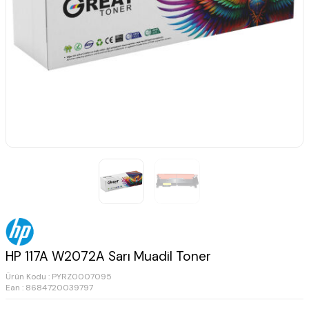
HP 117A W2072A Sarı Muadil Toner
Ürün Kodu :
PYRZ0007095
Ean : 8684720039797