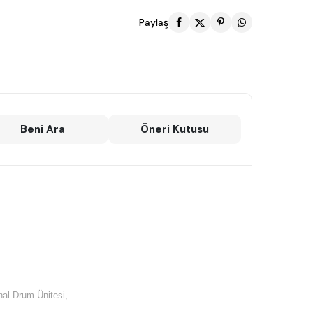
Paylaş
Beni Ara
Öneri Kutusu
nal Drum Ünitesi,