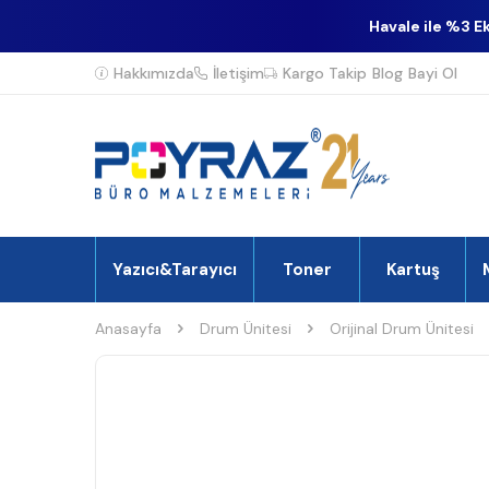
Havale ile %3 E
Hakkımızda
İletişim
Kargo Takip
Blog
Bayi Ol
Yazıcı&Tarayıcı
Toner
Kartuş
Anasayfa
Drum Ünitesi
Orijinal Drum Ünitesi