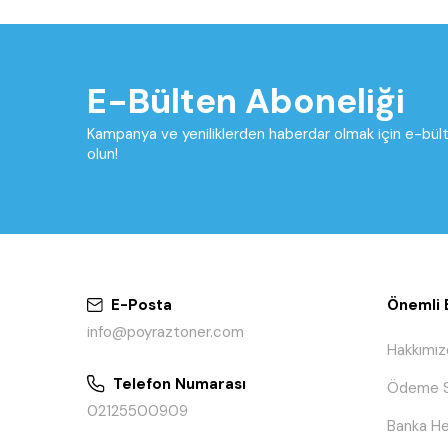
E-Bülten Aboneliği
Kampanya ve yeniliklerden haberdar olmak için e-bü
olun!
E-Posta
Önemli B
info@poyraztoner.com
Hakkımız
Telefon Numarası
Ödeme S
02125500909
Banka He