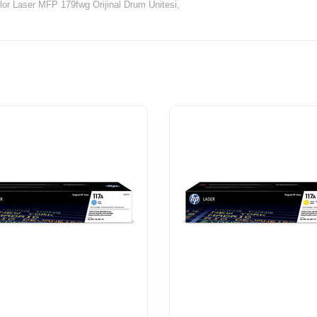
lor Laser MFP 179fwg Orijinal Drum Ünitesi,