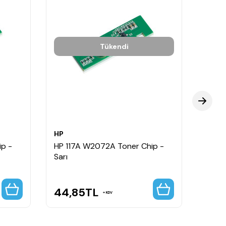
Tükendi
HP
HP
p -
HP 117A W2072A Toner Chip -
HP 11
Sarı
Siyah
44,85
TL
39,
KDV