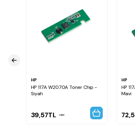
HP
HP
p -
HP 117A W2070A Toner Chip -
HP 11
Siyah
Mavi
39,57
TL
72,
KDV