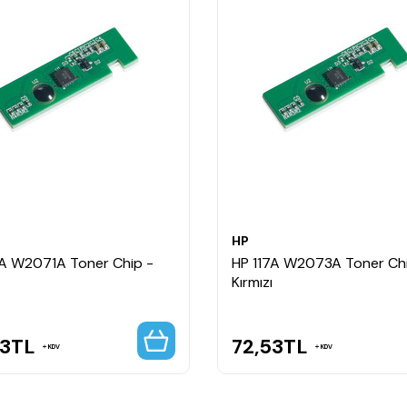
HP
7A W2071A Toner Chip -
HP 117A W2073A Toner Chi
Kırmızı
53
TL
72,53
TL
KDV
KDV