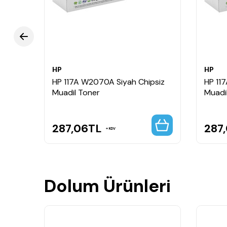
HP
HP
il
HP 117A W2070A Siyah Chipsiz
HP 11
Muadil Toner
Muadi
287,06
TL
287
KDV
Dolum Ürünleri