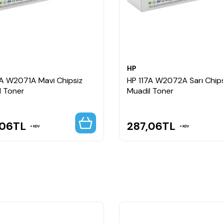
HP
7A W2071A Mavi Chipsiz
HP 117A W2072A Sarı Chip
l Toner
Muadil Toner
,06
TL
287,06
TL
KDV
KDV