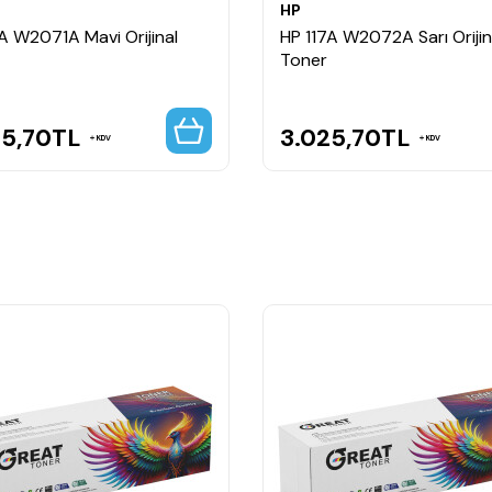
HP
A W2071A Mavi Orijinal
HP 117A W2072A Sarı Orijin
Toner
25,70
TL
3.025,70
TL
KDV
KDV