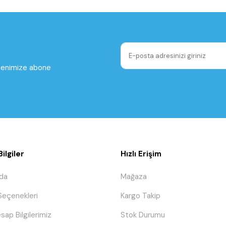
ltenimize abone
ilgiler
Hızlı Erişim
da
Mağaza
eçenekleri
Kargo Takip
sap Bilgilerimiz
Stok Durumu