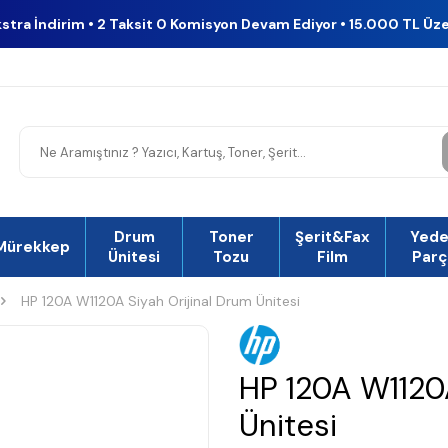
kstra İndirim • 2 Taksit 0 Komisyon Devam Ediyor • 15.000 TL Üz
Drum
Toner
Şerit&Fax
Yed
Mürekkep
Ünitesi
Tozu
Film
Parç
HP 120A W1120A Siyah Orijinal Drum Ünitesi
HP 120A W1120A
Ünitesi