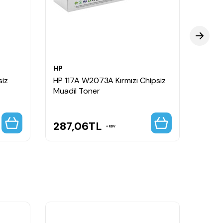
HP
HP
siz
HP 117A W2073A Kırmızı Chipsiz
HP 11
Muadil Toner
Tone
287,06
TL
261
KDV