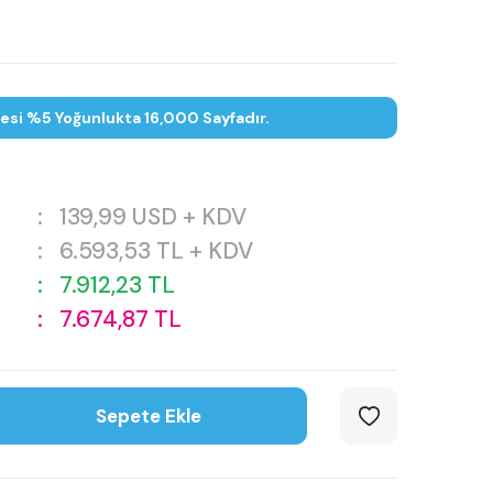
tesi %5 Yoğunlukta 16,000 Sayfadır.
:
139,99
USD + KDV
:
6.593,53
TL + KDV
:
7.912,23
TL
:
7.674,87
TL
Sepete Ekle