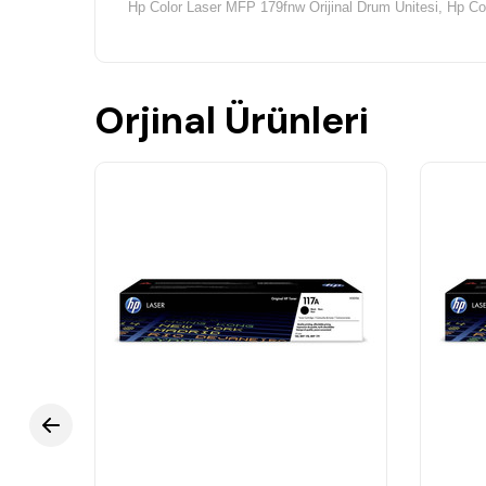
Hp Color Laser MFP 179fnw Orijinal Drum Ünitesi,
Hp Co
Orjinal Ürünleri