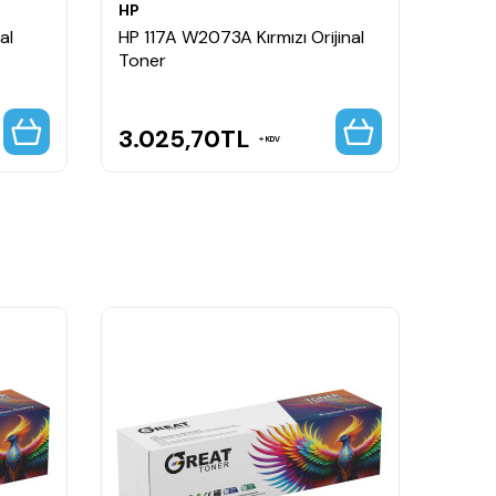
HP
HP
al
HP 117A W2073A Kırmızı Orijinal
HP 11
Toner
Tone
3.025,70
TL
2.7
KDV