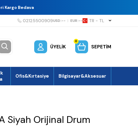
eri Kargo Bedava
02125500909
TR − TL
USD:
--
|
EUR:
--
0
ÜYELIK
SEPETIM
ek
Ofis&Kırtasiye
Bilgisayar&Aksesuar
a
 Siyah Orijinal Drum