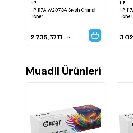
HP
HP
inal
HP 117A W2070A Siyah Orijinal
HP 117
Toner
Toner
2.735,57
TL
3.0
KDV
Muadil Ürünleri