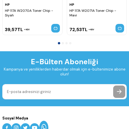
HP
HP
HP 117A W2070A Toner Chip -
HP 117A W2071A Toner Chip -
Siyah
Mavi
39,57
TL
72,53
TL
KDV
KDV
E-Bülten Aboneliği
Kampanya ve yeniliklerden haberdar olmak için e-bültenimize abone
olun!
Sosyal Medya