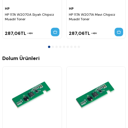
HP
HP
HP 117A W2070A Siyah Chipsiz
HP 117A W2071A Mavi Chipsiz
Muadil Toner
Muadil Toner
287,06
TL
287,06
TL
KDV
KDV
Dolum Ürünleri