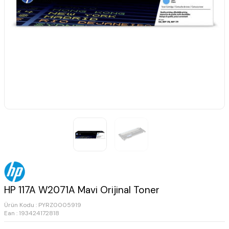
HP 117A W2071A Mavi Orijinal Toner
Ürün Kodu :
PYRZ0005919
Ean : 193424172818