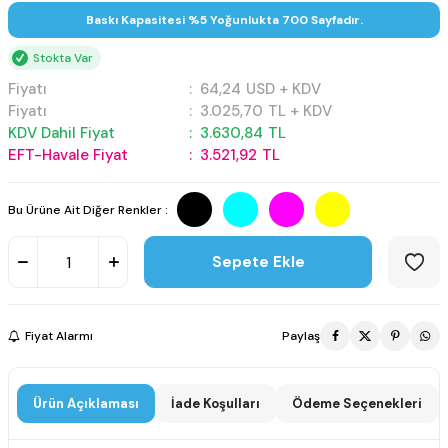
Baskı Kapasitesi %5 Yoğunlukta 700 Sayfadır.
Stokta Var
Fiyatı
:
64,24
USD + KDV
Fiyatı
:
3.025,70
TL + KDV
KDV Dahil Fiyat
:
3.630,84
TL
EFT-Havale Fiyat
:
3.521,92
TL
Bu Ürüne Ait Diğer Renkler :
Sepete Ekle
Fiyat Alarmı
Paylaş
Ürün Açıklaması
İade Koşulları
Ödeme Seçenekleri