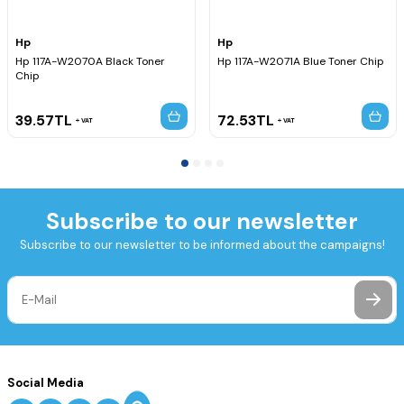
Hp
Hp
Hp 117A-W2070A Black Toner
Hp 117A-W2071A Blue Toner Chip
Chip
39.57
TL
72.53
TL
VAT
VAT
Subscribe to our newsletter
Subscribe to our newsletter to be informed about the campaigns!
Social Media