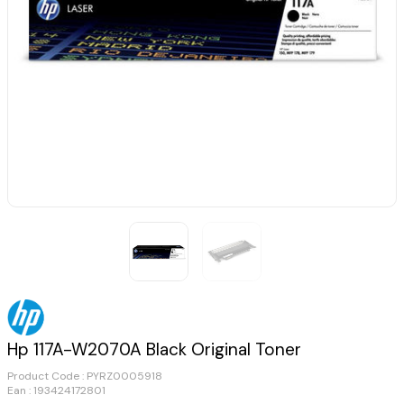
Hp 117A-W2070A Black Original Toner
Product Code :
PYRZ0005918
Ean : 193424172801