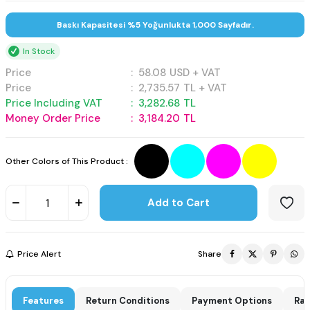
Baskı Kapasitesi %5 Yoğunlukta 1,000 Sayfadır.
In Stock
Price
:
58.08
USD + VAT
Price
:
2,735.57
TL + VAT
Price Including VAT
:
3,282.68
TL
Money Order Price
:
3,184.20
TL
Other Colors of This Product :
Add to Cart
Price Alert
Share
Features
Return Conditions
Payment Options
Rat