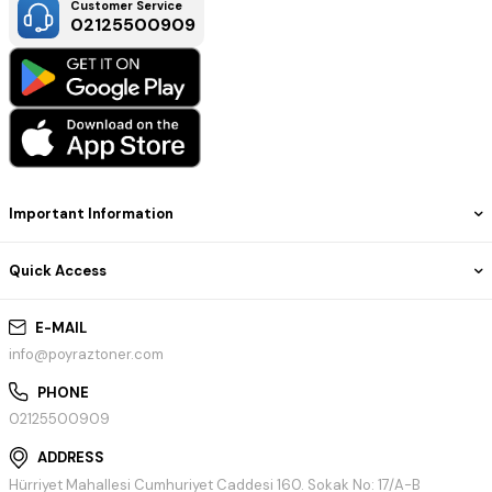
Customer Service
02125500909
Important Information
Quick Access
E-MAIL
info@poyraztoner.com
PHONE
02125500909
ADDRESS
Hürriyet Mahallesi Cumhuriyet Caddesi 160. Sokak No: 17/A-B