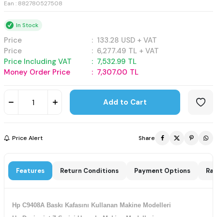
Ean : 882780527508
In Stock
Price
:
133.28
USD + VAT
Price
:
6,277.49
TL + VAT
Price Including VAT
:
7,532.99
TL
Money Order Price
:
7,307.00
TL
Add to Cart
Price Alert
Share
Features
Return Conditions
Payment Options
Rat
Hp C9408A Baskı Kafasını Kullanan Makine Modelleri