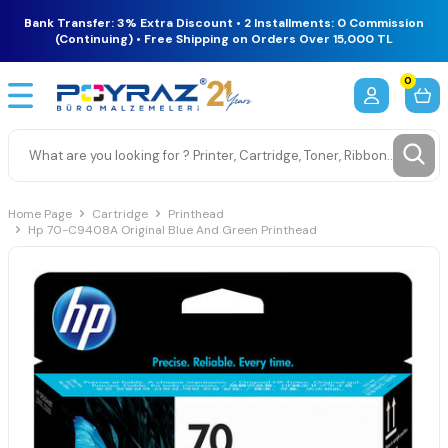
Bank Transfer: 3% Extra Discount • 2 Installments: 0 Commission
(Continuing) • Free Shipping on Orders Over 15,000 TL
0
Home Page
Cartridge
Printhead
Hp 70-C9408A Original Blue And Green Printhead