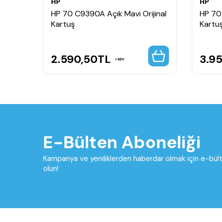
HP
HP
rıcı
HP 70 C9390A Açık Mavi Orijinal
HP 70
Kartuş
Kartu
2.590,50
TL
3.9
KDV
E-Bülten Aboneliği
Kampanya ve yeniliklerden haberdar olmak için e-bü
olun!