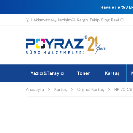
Havale ile %3 E
Hakkımızda
İletişim
Kargo Takip
Blog
Bayi Ol
Yazıcı&Tarayıcı
Toner
Kartuş
Anasayfa
Kartuş
Orijinal Kartuş
HP 70 C94