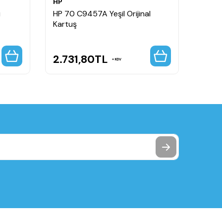
HP
HP
ı
HP 70 C9457A Yeşil Orijinal
HP 70
Kartuş
Kartu
2.731,80
TL
2.6
KDV