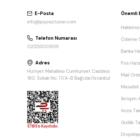
E-Posta
Önemli B
info@poyraztoner.com
Hakkımız
Telefon Numarası
Ödeme S
02125500909
Banka He
Adres
Pos Hata
Hürriyet Mahallesi Cumhuriyet Caddesi
Mail Ord
160. Sokak No: 17/A-B Bağcılar/İstanbul
Mesafeli
İletişim-
Arıza Ta
Gizlilik 
Dropship