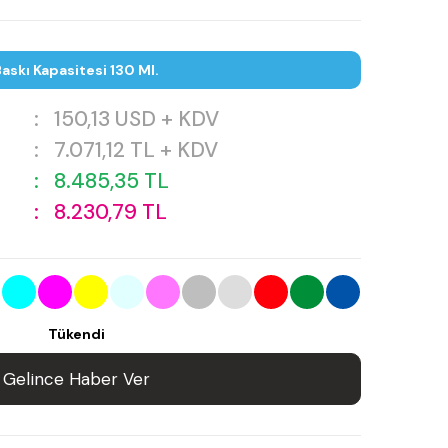
askı Kapasitesi 130 Ml.
:
150,13
USD + KDV
:
7.071,12
TL + KDV
:
8.485,35
TL
:
8.230,79
TL
Tükendi
Gelince Haber Ver