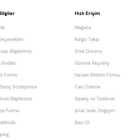
ilgiler
Hızlı Erişim
da
Mağaza
eçenekleri
Kargo Takip
sap Bilgilerimiz
Stok Durumu
 Kodları
Güvenli Alışveriş
er Formu
Havale Bildirim Formu
 Satış Sözleşmesi
Cari Ödeme
Kroki Bilgilerimiz
Sipariş ve Teslimat
lep Formu
İptal, İade, Değişim
Taahhüdü
Bayi Ol
ping