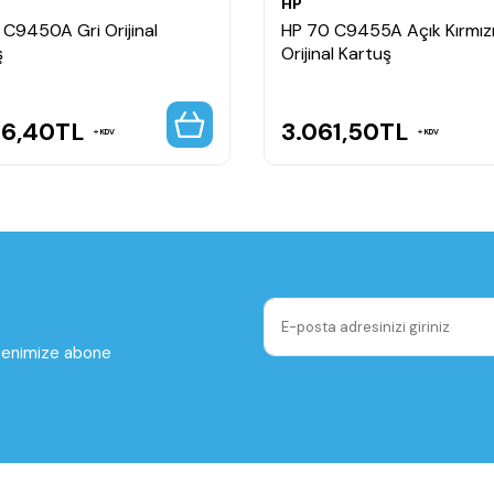
HP
 C9450A Gri Orijinal
HP 70 C9455A Açık Kırmız
ş
Orijinal Kartuş
56,40
TL
3.061,50
TL
KDV
KDV
ltenimize abone