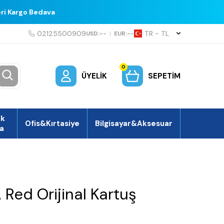
eri Kargo Bedava
02125500909
TR − TL
USD:
--
|
EUR:
--
0
ÜYELIK
SEPETIM
ek
Ofis&Kırtasiye
Bilgisayar&Aksesuar
a
Red Orijinal Kartuş