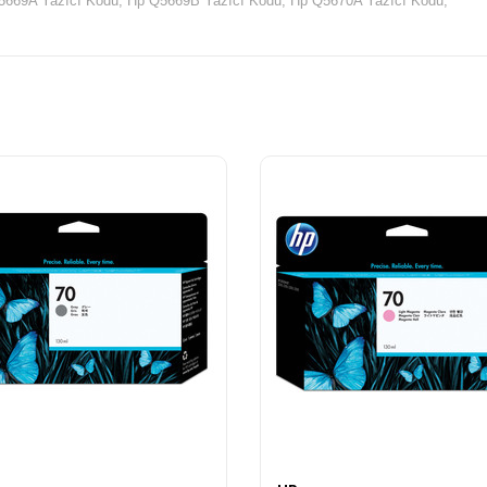
5669A Yazıcı Kodu, Hp Q5669B Yazıcı Kodu, Hp Q5670A Yazıcı Kodu,