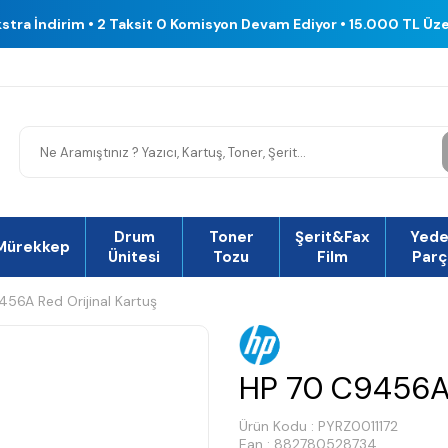
kstra İndirim • 2 Taksit 0 Komisyon Devam Ediyor • 15.000 TL Üz
Drum
Toner
Şerit&Fax
Yed
Mürekkep
Ünitesi
Tozu
Film
Parç
56A Red Orijinal Kartuş
HP 70 C9456A 
Ürün Kodu :
PYRZ0011172
Ean : 882780528734