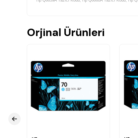
Hp Q6659A Yazıcı Kodu, Hp Q6660A Yazıcı Kodu, Hp Q
Orjinal Ürünleri