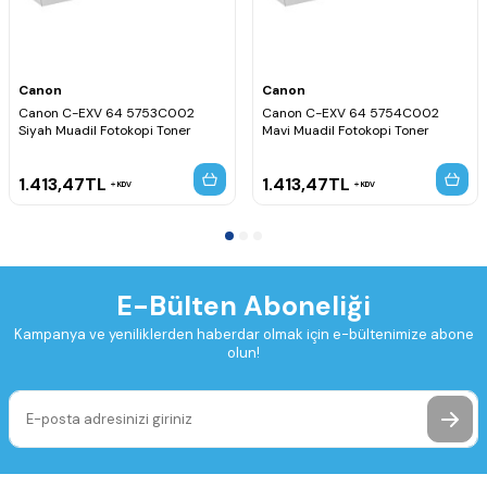
Canon
Canon
Canon C-EXV 64 5753C002
Canon C-EXV 64 5754C002
Siyah Muadil Fotokopi Toner
Mavi Muadil Fotokopi Toner
1.413,47
TL
1.413,47
TL
KDV
KDV
E-Bülten Aboneliği
Kampanya ve yeniliklerden haberdar olmak için e-bültenimize abone
olun!