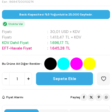
Ean : 8684720053274
Baskı Kapasitesi %5 Yoğunlukta 25,000 Sayfadır.
Stokta Var
Fiyatı
:
30,01
USD + KDV
Fiyatı
:
1.413,47
TL + KDV
KDV Dahil Fiyat
:
1.696,17
TL
EFT-Havale Fiyat
:
1.645,28
TL
Bu Ürüne Ait Diğer Renkler :
Sepete Ekle
Fiyat Alarmı
Paylaş