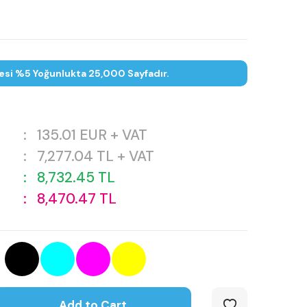
esi %5 Yoğunlukta 25,000 Sayfadır.
:
135.01
EUR + VAT
:
7,277.04
TL + VAT
:
8,732.45
TL
:
8,470.47
TL
Add to Cart