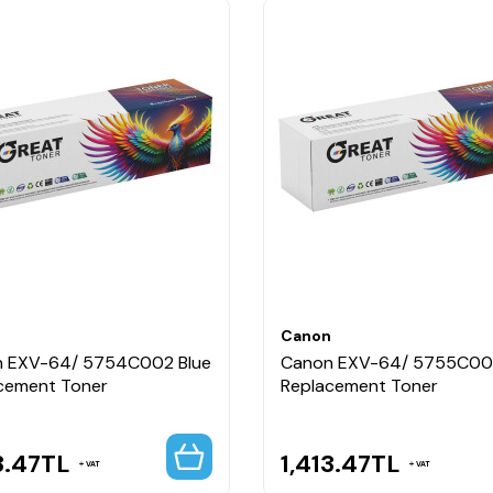
n
Canon
 EXV-64/ 5754C002 Blue
Canon EXV-64/ 5755C00
cement Toner
Replacement Toner
3.47
TL
1,413.47
TL
VAT
VAT