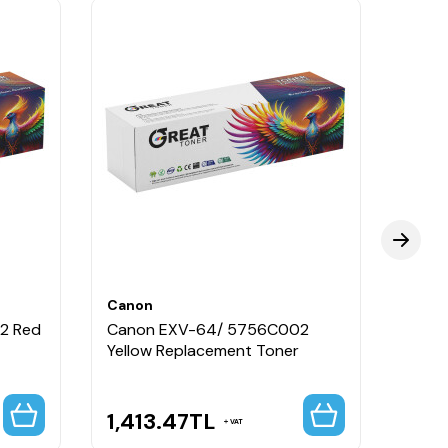
Canon
Cano
2 Red
Canon EXV-64/ 5756C002
Cano
Yellow Replacement Toner
Black
1,413.47
TL
1,41
VAT