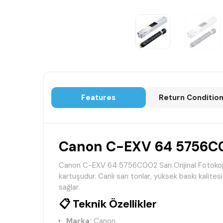
Features
Return Conditio
Canon C-EXV 64 5756C002
Canon C-EXV 64 5756C002 Sarı Orijinal Fotokopi 
kartuşudur. Canlı sarı tonlar, yüksek baskı kalit
sağlar.
📋 Teknik Özellikler
Marka:
Canon