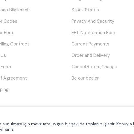
sap Bilgilerimiz
Stock Status
or Codes
Privacy And Security
er Form
EFT Notification Form
elling Contract
Current Payments
 Us
Order and Delivery
 Form
Cancel,Return,Change
of Agreement
Be our dealer
ping
© Tüm hakları saklıdır.
Poyraztoner.com
lde sunulması için mevzuata uygun bir şekilde toplanıp işlenir. Konuyla il
lirsiniz.
Prepared by
T
-Soft
E-Commerce
.