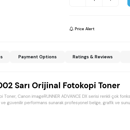
Price Alert
ns
Payment Options
Ratings & Reviews
 Sarı Orijinal Fotokopi Toner
Toner, Canon imageRUNNER ADVANCE DX serisi renkli çok fonksiyonlu 
esi ve güvenilir performans sunarak profesyonel belge, grafik ve su