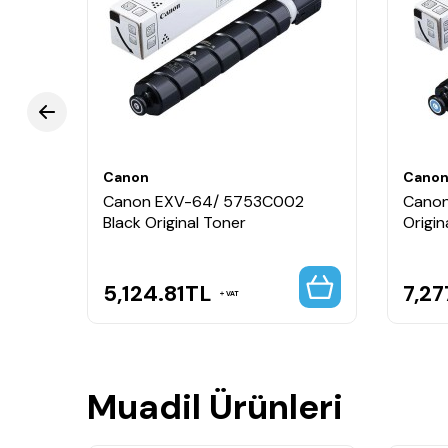
💼 Kullanım Alanları
Kurumsal ofisler
Fotokopi merkezleri
Renkli belge baskıları
Grafik ve sunum çıktıları
Profesyonel doküman üretimi
Canon
Cano
Canon EXV-64/ 5753C002
Canon
Black Original Toner
Origin
5,124.81
TL
7,27
VAT
Muadil Ürünleri