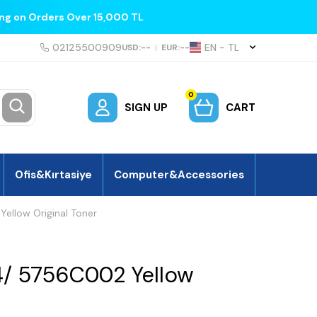
ing on Orders Over 15,000 TL
02125500909
EN − TL
USD:
--
|
EUR:
--
0
SIGN UP
CART
Ofis&Kırtasiye
Computer&Accessories
llow Original Toner
/ 5756C002 Yellow