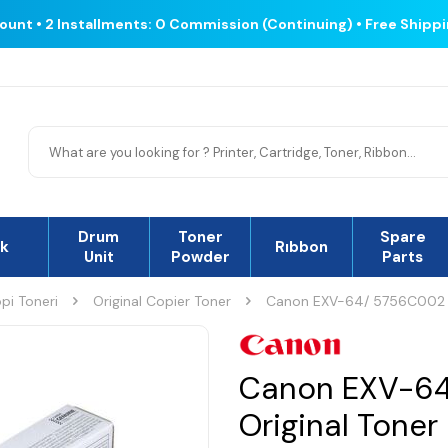
count • 2 Installments: 0 Commission (Continuing) • Free Shipp
Drum
Toner
Spare
nk
Rıbbon
Unit
Powder
Parts
pi Toneri
Original Copier Toner
Canon EXV-64/ 5756C002 Ye
Canon EXV-64
Original Toner