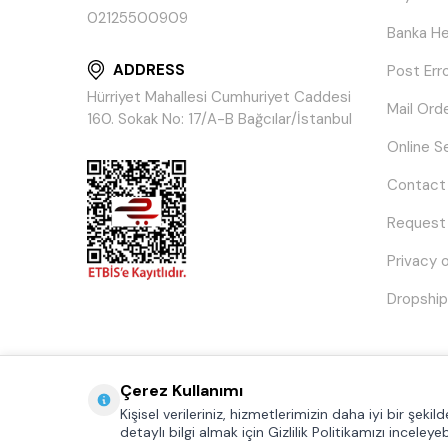
02125500909
Banka He
ADDRESS
Post Err
Hürriyet Mahallesi Cumhuriyet Caddesi
Mail Ord
160. Sokak No: 17/A-B Bağcılar/İstanbul
Online S
Contact
Request
Privacy 
Dropship
Çerez Kullanımı
Kişisel verileriniz, hizmetlerimizin daha iyi bir şeki
detaylı bilgi almak için Gizlilik Politikamızı inceleyebi