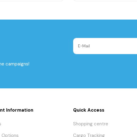
the campaigns!
nt Information
Quick Access
s
Shopping centre
 Options
Cargo Tracking