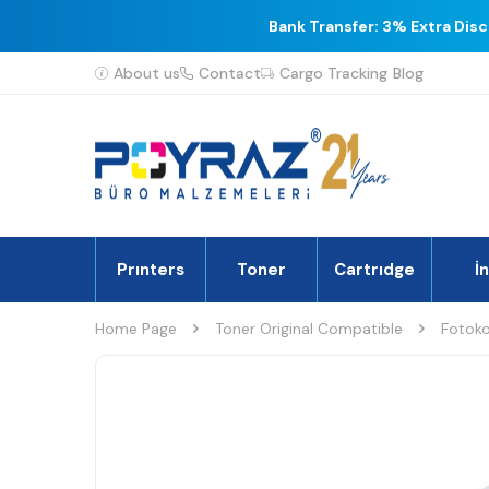
Bank Transfer: 3% Extra Dis
About us
Contact
Cargo Tracking
Blog
Prınters
Toner
Cartrıdge
İ
Home Page
Toner Original Compatible
Fotoko