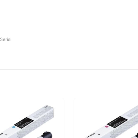
erisi
rı sunar.
rla tam uyumlu çalışır.
ı performans sağlar.