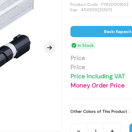
Product Code :
PYRZ0001853
Ean : 4549292213973
Baskı Kapasit
In Stock
Price
Price
Price Including VAT
Money Order Price
Other Colors of This Product :