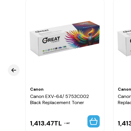
Canon
Cano
2
Canon EXV-64/ 5753C002
Canon
Black Replacement Toner
Repla
1,413.47
TL
1,41
VAT