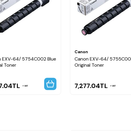
n
Canon
 EXV-64/ 5754C002 Blue
Canon EXV-64/ 5755C00
al Toner
Original Toner
7.04
TL
7,277.04
TL
VAT
VAT