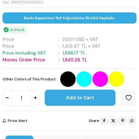
Ean : 8684720053250
Baskı Kapasitesi %5 Yoğunlukta 25,000 Sayfadır.
In Stock
Price
:
30.01
USD + VAT
Price
:
1,413.47
TL + VAT
Price Including VAT
:
1,696.17
TL
Money Order Price
:
1,645.28
TL
Other Colors of This Product :
Add to Cart
Price Alert
Share