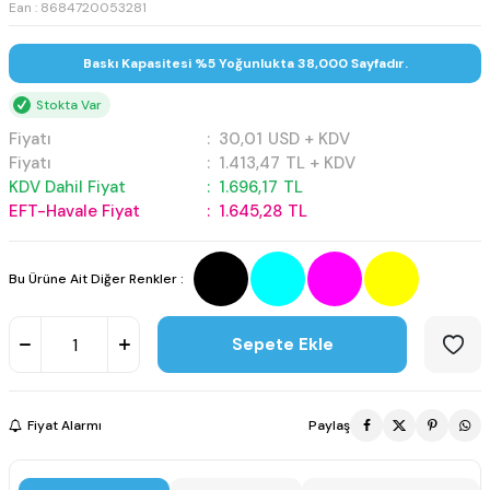
Ean : 8684720053281
Baskı Kapasitesi %5 Yoğunlukta 38,000 Sayfadır.
Stokta Var
Fiyatı
:
30,01
USD + KDV
Fiyatı
:
1.413,47
TL + KDV
KDV Dahil Fiyat
:
1.696,17
TL
EFT-Havale Fiyat
:
1.645,28
TL
Bu Ürüne Ait Diğer Renkler :
Sepete Ekle
Fiyat Alarmı
Paylaş