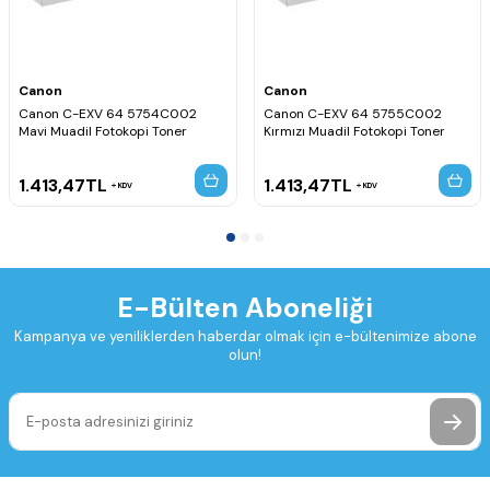
Canon
Canon
Canon C-EXV 64 5754C002
Canon C-EXV 64 5755C002
Mavi Muadil Fotokopi Toner
Kırmızı Muadil Fotokopi Toner
1.413,47
TL
1.413,47
TL
KDV
KDV
E-Bülten Aboneliği
Kampanya ve yeniliklerden haberdar olmak için e-bültenimize abone
olun!