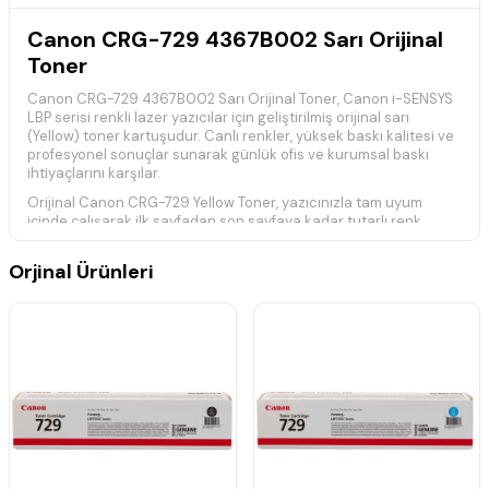
Canon CRG-729 4367B002 Sarı Orijinal
Toner
Canon CRG-729 4367B002 Sarı Orijinal Toner, Canon i-SENSYS
LBP serisi renkli lazer yazıcılar için geliştirilmiş orijinal sarı
(Yellow) toner kartuşudur. Canlı renkler, yüksek baskı kalitesi ve
profesyonel sonuçlar sunarak günlük ofis ve kurumsal baskı
ihtiyaçlarını karşılar.
Orijinal Canon CRG-729 Yellow Toner, yazıcınızla tam uyum
içinde çalışarak ilk sayfadan son sayfaya kadar tutarlı renk
performansı sağlar. Canon'un gelişmiş toner teknolojisi
sayesinde yazıcınızın performansını korur ve uzun ömürlü,
Orjinal Ürünleri
güvenilir kullanım sunar.
ISO/IEC 19798
standardına göre belirlenen yaklaşık baskı
kapasitesi
1.000 sayfadır
. Gerçek baskı kapasitesi; baskı
yoğunluğu, sayfa içeriği ve kullanım koşullarına bağlı olarak
değişiklik gösterebilir.
Teknik Özellikler
Ürün Kodu:
CRG-729 / 4367B002
Ürün Tipi:
Orijinal Toner Kartuşu
Baskı Kapasitesi:
Yaklaşık
1.000 Sayfa
(ISO/IEC 19798)
Renk:
Sarı (Yellow)