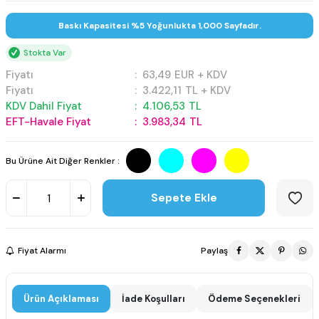
Baskı Kapasitesi %5 Yoğunlukta 1,000 Sayfadır.
Stokta Var
Fiyatı
:
63,49
EUR + KDV
Fiyatı
:
3.422,11
TL + KDV
KDV Dahil Fiyat
:
4.106,53
TL
EFT-Havale Fiyat
:
3.983,34
TL
Bu Ürüne Ait Diğer Renkler :
Sepete Ekle
Fiyat Alarmı
Paylaş
Ürün Açıklaması
İade Koşulları
Ödeme Seçenekleri