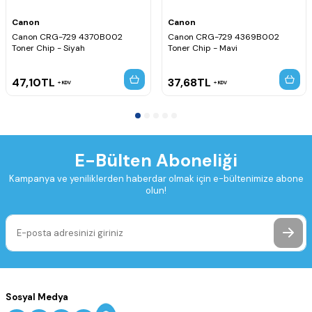
Canon
Canon
Canon CRG-729 4370B002
Canon CRG-729 4369B002
Toner Chip - Siyah
Toner Chip - Mavi
47,10
TL
37,68
TL
KDV
KDV
E-Bülten Aboneliği
Kampanya ve yeniliklerden haberdar olmak için e-bültenimize abone
olun!
Sosyal Medya