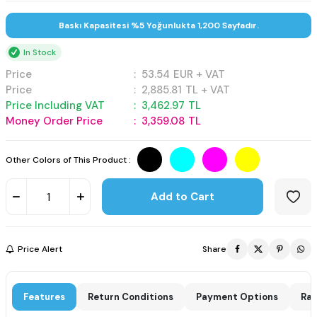
Baskı Kapasitesi %5 Yoğunlukta 1,200 Sayfadır.
In Stock
Price
:
53.54
EUR + VAT
Price
:
2,885.81
TL + VAT
Price Including VAT
:
3,462.97
TL
Money Order Price
:
3,359.08
TL
Other Colors of This Product :
Add to Cart
Price Alert
Share
Features
Return Conditions
Payment Options
Rat