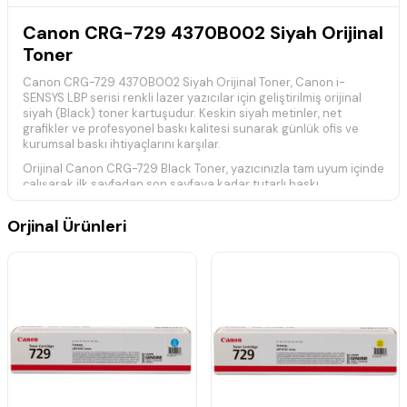
Canon CRG-729 4370B002 Siyah Orijinal
Toner
Canon CRG-729 4370B002 Siyah Orijinal Toner, Canon i-
SENSYS LBP serisi renkli lazer yazıcılar için geliştirilmiş orijinal
siyah (Black) toner kartuşudur. Keskin siyah metinler, net
grafikler ve profesyonel baskı kalitesi sunarak günlük ofis ve
kurumsal baskı ihtiyaçlarını karşılar.
Orijinal Canon CRG-729 Black Toner, yazıcınızla tam uyum içinde
çalışarak ilk sayfadan son sayfaya kadar tutarlı baskı
performansı sağlar. Canon'un gelişmiş toner teknolojisi
sayesinde yazıcınızın performansını korur ve uzun ömürlü,
Orjinal Ürünleri
güvenilir kullanım sunar.
ISO/IEC 19798
standardına göre belirlenen yaklaşık baskı
kapasitesi
1.200 sayfadır
. Gerçek baskı kapasitesi; baskı
yoğunluğu, sayfa içeriği ve kullanım koşullarına bağlı olarak
değişiklik gösterebilir.
Teknik Özellikler
Ürün Kodu:
CRG-729 / 4370B002
Ürün Tipi:
Orijinal Toner Kartuşu
Baskı Kapasitesi:
Yaklaşık
1.200 Sayfa
(ISO/IEC 19798)
Renk:
Siyah (Black)