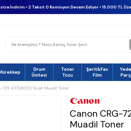
kstra İndirim • 2 Taksit 0 Komisyon Devam Ediyor • 15.000 TL Üz
Drum
Toner
Şerit&Fax
Yed
Mürekkep
Ünitesi
Tozu
Film
Parç
-729 4370B002 Siyah Muadil Toner
Canon CRG-72
Muadil Toner