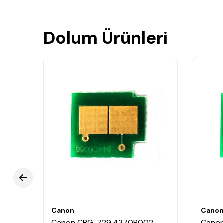
Dolum Ürünleri
Canon
Cano
2
Canon CRG-729 4370B002
Cano