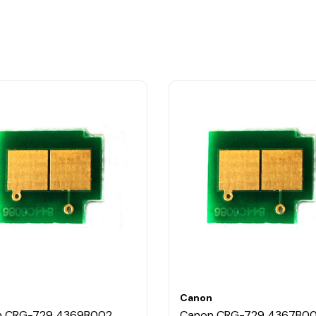
n
Canon
n CRG-729 4369B002
Canon CRG-729 4367B0