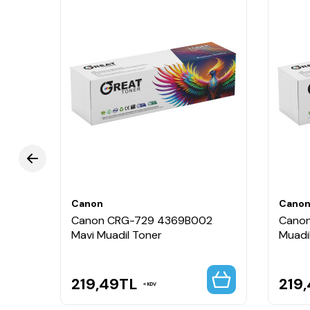
Canon
Cano
2
Canon CRG-729 4369B002
Canon
Mavi Muadil Toner
Muadi
219,49
TL
219
KDV