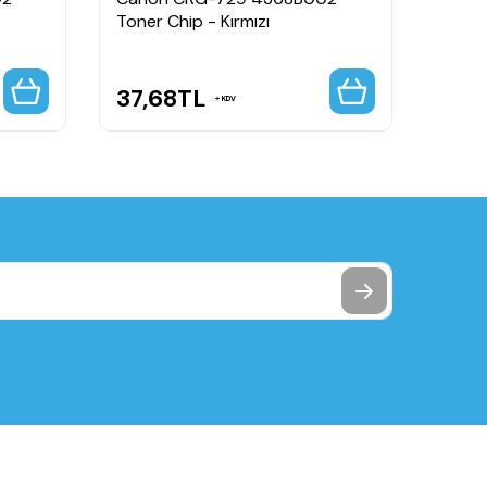
Toner Chip - Kırmızı
Drum
37,68
TL
92,
KDV