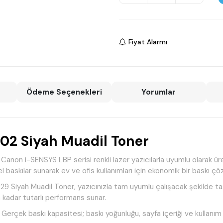
Fiyat Alarmı
Ödeme Seçenekleri
Yorumlar
2 Siyah Muadil Toner
 i-SENSYS LBP serisi renkli lazer yazıcılarla uyumlu olarak üreti
l baskılar sunarak ev ve ofis kullanımları için ekonomik bir baskı ç
29 Siyah Muadil Toner, yazıcınızla tam uyumlu çalışacak şekilde ta
a kadar tutarlı performans sunar.
Gerçek baskı kapasitesi; baskı yoğunluğu, sayfa içeriği ve kullanım k