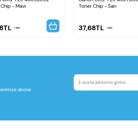
 Chip - Mavi
Toner Chip - Sarı
8
TL
37,68
TL
KDV
KDV
ltenimize abone