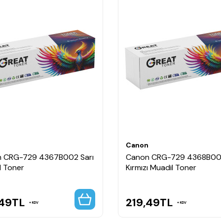
n
Canon
 CRG-729 4367B002 Sarı
Canon CRG-729 4368B0
l Toner
Kırmızı Muadil Toner
,49
TL
219,49
TL
KDV
KDV