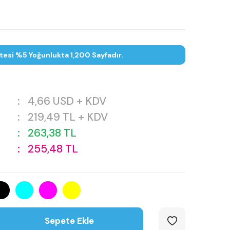
tesi %5 Yoğunlukta 1,200 Sayfadır.
:
4,66
USD + KDV
:
219,49
TL + KDV
:
263,38
TL
:
255,48
TL
Sepete Ekle