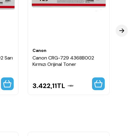
Canon
Cano
 Sarı
Canon CRG-729 4368B002
Cano
Kırmızı Orijinal Toner
Siyah
3.422,11
TL
3.7
KDV