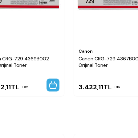
n
Canon
n CRG-729 4369B002
Canon CRG-729 4367B002
rijinal Toner
Orijinal Toner
2,11
TL
3.422,11
TL
KDV
KDV