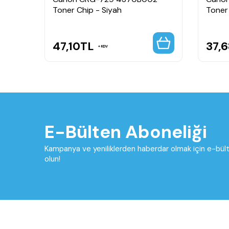
Toner Chip - Siyah
Toner
47,10
TL
37,6
KDV
E-Bülten Aboneliği
Kampanya ve yeniliklerden haberdar olmak için e-bü
olun!