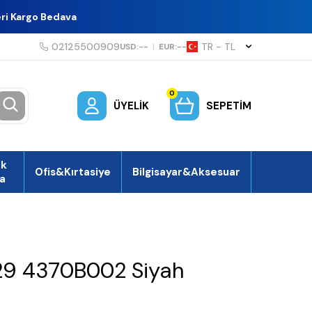
eri Kargo Bedava
02125500909
TR − TL
USD:
--
|
EUR:
--
0
ÜYELIK
SEPETIM
ek
Ofis&Kırtasiye
Bilgisayar&Aksesuar
a
9 4370B002 Siyah