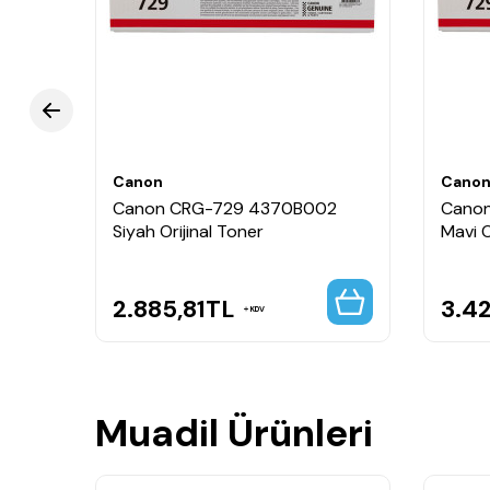
Canon
Cano
2
Canon CRG-729 4370B002
Cano
Siyah Orijinal Toner
Mavi O
2.885,81
TL
3.42
KDV
Muadil Ürünleri