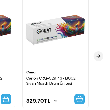
Canon
Cano
02
Canon CRG-029 4371B002
Cano
Siyah Muadil Drum Ünitesi
Mavi 
329,70
TL
219
KDV