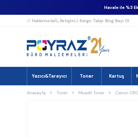
Havale ile %3 E
Hakkımızda
İletişim
Kargo Takip
Blog
Bayi Ol
Yazıcı&Tarayıcı
Toner
Kartuş
Anasayfa
Toner
Muadil Toner
Canon CRG