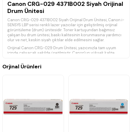
Canon CRG-029 4371B002 Siyah Orijinal
Drum Ünitesi
Canon CRG-029 4371B002 Siyah Orijinal Drum Ünitesi, Canon i-
SENSYS LBP serisi renkli lazer yazıcılar için geliştirilmiş orijinal
görüntüleme (drum) ünitesidir. Toner kartuşundan bağımsız
çalışan bu drum ünitesi, baskı kalitesinin korunmasına yardımcı
olur ve net, keskin siyah çıktılar elde edilmesini sağlar.
Orijinal Canon CRG-029 Drum Ünitesi, yazıcınızla tam uyum
içinde çalışacak şekilde üretilmiştir. Canon'un yüksek kalite
standartlarına uygun olarak geliştirilen bu ürün, cihazınızın uzun
ömürlü ve sorunsuz çalışmasına katkı sağlar.
Orjinal Ürünleri
Canon üretici verilerine göre
yaklaşık
7.000 sayfa
baskı
ömrüne sahiptir. Drum ünitesinin kullanım ömrü; baskı yoğunluğu,
baskı türü, çevresel koşullar ve kullanım alışkanlıklarına göre
değişiklik gösterebilir.
Teknik Özellikler
Ürün Kodu:
CRG-029 / 4371B002
Ürün Tipi:
Orijinal Drum (Görüntüleme) Ünitesi
Baskı Ömrü:
Yaklaşık
7.000 Sayfa
(Üretici verisi)
Renk:
Siyah (Black)
Baskı Teknolojisi:
Renkli Lazer
Orijinal Canon ürünüdür.