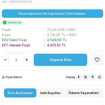
Ean : 4960999684178
Baskı Kapasitesi %5 Yoğunlukta 7,000 Sayfadır.
Stokta Var
Fiyatı
:
70,34
EUR + KDV
Fiyatı
:
3.791,33
TL + KDV
KDV Dahil Fiyat
:
4.549,59
TL
EFT-Havale Fiyat
:
4.413,10
TL
Sepete Ekle
Fiyat Alarmı
Paylaş
Ürün Açıklaması
İade Koşulları
Ödeme Seçenekleri