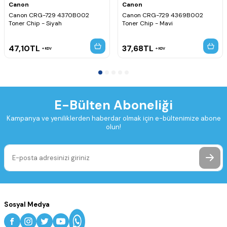
Canon
Canon
Canon CRG-729 4370B002
Canon CRG-729 4369B002
Toner Chip - Siyah
Toner Chip - Mavi
47,10
TL
37,68
TL
KDV
KDV
E-Bülten Aboneliği
Kampanya ve yeniliklerden haberdar olmak için e-bültenimize abone
olun!
Sosyal Medya