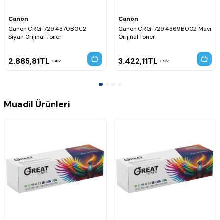
Net ve yüksek kaliteli baskılar elde edilmesini sağlar.
Yazıcınızla tam uyumlu çalışır.
Uzun ömürlü ve güvenilir performans sunar.
Canon
Canon
Canon CRG-729 4370B002
Canon CRG-729 4369B002 Mavi
Uyumlu Yazıcı Modelleri
Siyah Orijinal Toner
Orijinal Toner
Canon i-SENSYS LBP-7010C
Canon i-SENSYS LBP-7018C
2.885,81
TL
3.422,11
TL
KDV
KDV
Muadil Ürünleri